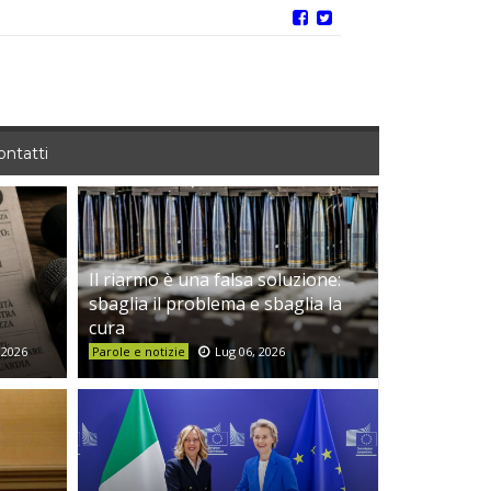
ontatti
Il riarmo è una falsa soluzione:
sbaglia il problema e sbaglia la
cura
 2026
Parole e notizie
Lug 06, 2026