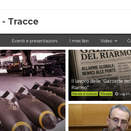
 - Tracce
Eventi e presentazioni
I miei libri
Video
C
Il lavoro delle “Gazzette del
Riarmo”
Parole e notizie
Thread
Lug 07,