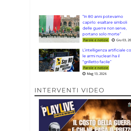
“In 80 anni potevamo
capirlo: esaltare simboli
delle guerre non serve,
portano solo morte”
Parole e notizie
Giu 03, 2
L’intelligenza artificiale c
le armi nucleari ha il
“grilletto facile”
Parole e notizie
Mag 13, 2026
INTERVENTI VIDEO