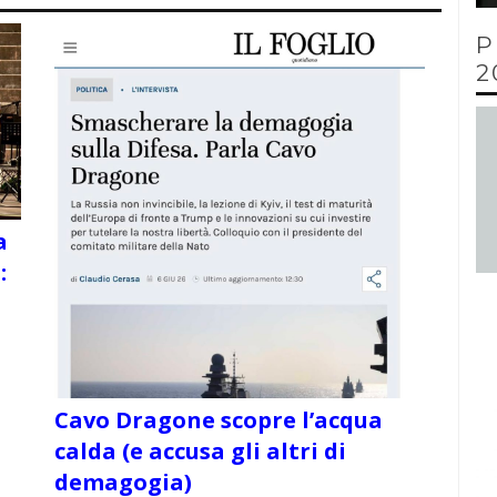
P
2
a
:
Cavo Dragone scopre l’acqua
calda (e accusa gli altri di
demagogia)