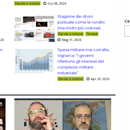
Parole e notizie
Giu 08, 2026
Stagione dei droni:
Ce
puntuale come le rondini
(ma molto più costosa)
Parole e notizie
Thread
026
Mag 31, 2026
on
Spesa militare mai così alta,
Vignarca: “I governi
riflettono gli interessi del
complesso militare
industriale”
Parole e notizie
Apr 29, 2026