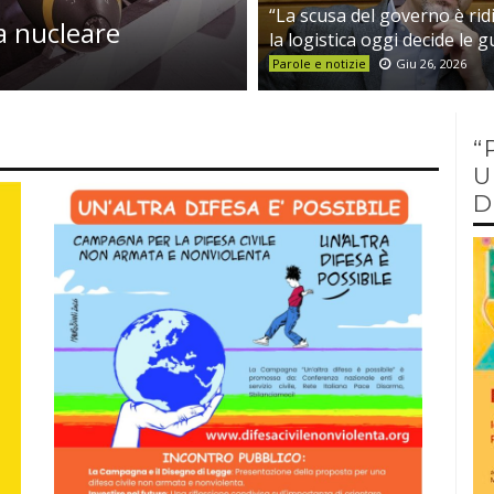
“La scusa del governo è ridi
a nucleare
la logistica oggi decide le 
Parole e notizie
Giu 26, 2026
“
U
D