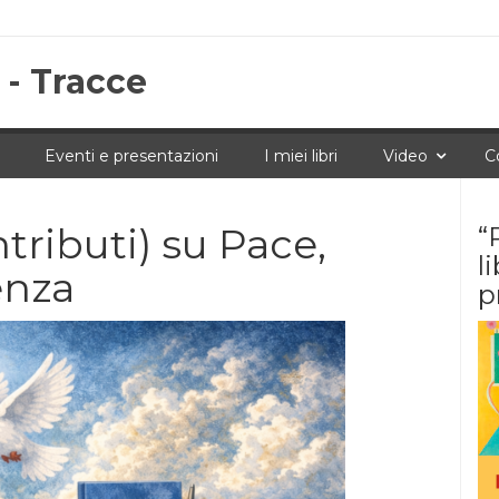
 - Tracce
Eventi e presentazioni
I miei libri
Video
C
tributi) su Pace,
“
l
enza
p