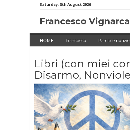
Skip
Saturday, 8th August 2026
to
content
Francesco Vignarca
HOME
Francesco
Parole e notizie
Libri (con miei con
Disarmo, Nonviol