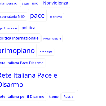
Nonviolenza
alia ripensaci
Legge 185/90
pace
sservatorio Mil€x
pacifismo
politica
apa Francesco
olitica internazionale
Presentazioni
primopiano
proposte
ete Italiana Pace Disarmo
Rete Italiana Pace e
Disarmo
ete Italiana per il Disarmo
Russia
Riarmo