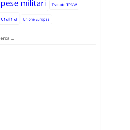
spese militari
Trattato TPNW
craina
Unione Europea
cerca
r: