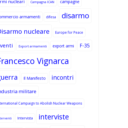
rmi nucleari
campagne
Campagna ICAN
disarmo
ommercio armamenti
difesa
Disarmo nucleare
Europe for Peace
venti
F-35
export armi
Export armamenti
Francesco Vignarca
guerra
incontri
Il Manifesto
ndustria militare
nternational Campaign to Abolish Nuclear Weapons
interviste
Intervista
terventi