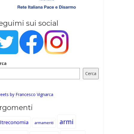
eguimi sui social
rca
Cerca
eets by Francesco Vignarca
rgomenti
armi
ltreconomia
armamenti