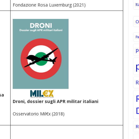
It
Fondazione Rosa Luxemburg (2021)
O
P
p
R
sa
Droni, dossier sugli APR militar italiani
Osservatorio Mil€x (2018)
R