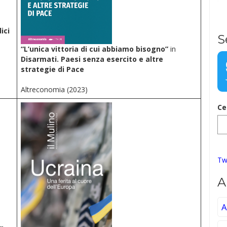
ici
S
“L’unica vittoria di cui abbiamo bisogno”
in
Disarmati. Paesi senza esercito e altre
strategie di Pace
Altreconomia (2023)
Ce
Tw
A
A