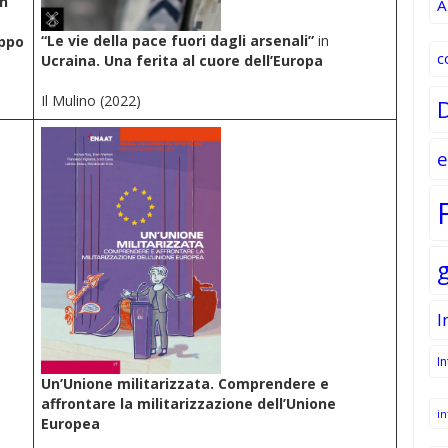
on
A
“Le vie della pace fuori dagli arsenali”
in
uppo
c
Ucraina.
Una ferita al cuore dell’Europa
Il Mulino (2022)
e
I
I
Un’Unione militarizzata. Comprendere e
affrontare la militarizzazione dell’Unione
in
Europea