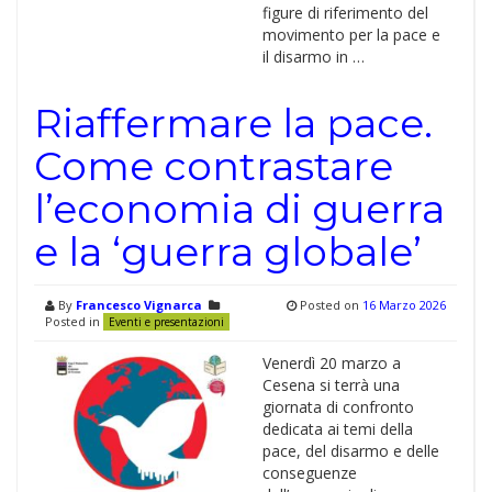
figure di riferimento del
movimento per la pace e
il disarmo in …
Riaffermare la pace.
Come contrastare
l’economia di guerra
e la ‘guerra globale’
By
Francesco Vignarca
Posted on
16 Marzo 2026
Posted in
Eventi e presentazioni
Venerdì 20 marzo a
Cesena si terrà una
giornata di confronto
dedicata ai temi della
pace, del disarmo e delle
conseguenze