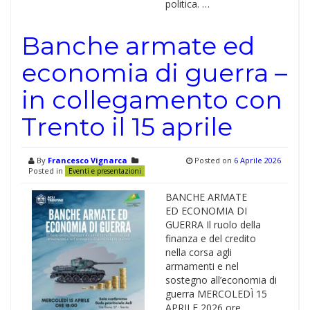
politica. …
Banche armate ed
economia di guerra –
in collegamento con
Trento il 15 aprile
By
Francesco Vignarca
Posted on
6 Aprile 2026
Posted in
Eventi e presentazioni
BANCHE ARMATE
ED ECONOMIA DI
GUERRA Il ruolo della
finanza e del credito
nella corsa agli
armamenti e nel
sostegno all’economia di
guerra MERCOLEDÌ 15
APRILE 2026 ore