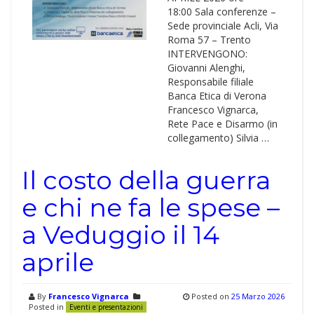
18:00 Sala conferenze –
Sede provinciale Acli, Via
Roma 57 – Trento
INTERVENGONO:
Giovanni Alenghi,
Responsabile filiale
Banca Etica di Verona
Francesco Vignarca,
Rete Pace e Disarmo (in
collegamento) Silvia …
Il costo della guerra
e chi ne fa le spese –
a Veduggio il 14
aprile
By
Francesco Vignarca
Posted on
25 Marzo 2026
Posted in
Eventi e presentazioni