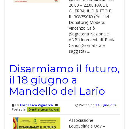
20.00 – 22.00 PACE E
GUERRA: IL DIRITTO E
IL ROVESCIO (Pra’ del
Donatore) Modera:
Vincenzo Calò
(Segreteria Nazionale
ANPI) Interventi di: Paola
Caridi (Giornalista e
saggista) …
Disarmiamo il futuro,
il 18 giugno a
Mandello del Lario
By
Francesco Vignarca
Posted on
1 Giugno 2026
Posted in
Eventi e presentazioni
Associazione
EquoSolidale OdV –