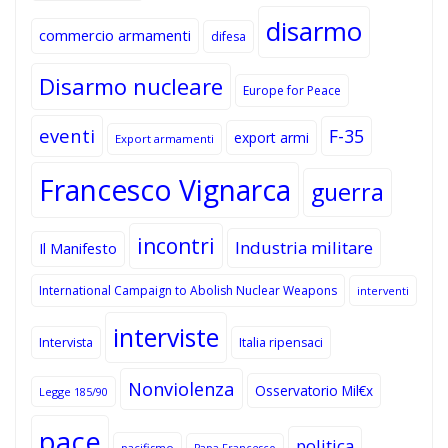
disarmo
commercio armamenti
difesa
Disarmo nucleare
Europe for Peace
eventi
F-35
export armi
Export armamenti
Francesco Vignarca
guerra
incontri
Industria militare
Il Manifesto
International Campaign to Abolish Nuclear Weapons
interventi
interviste
Intervista
Italia ripensaci
Nonviolenza
Osservatorio Mil€x
Legge 185/90
pace
politica
pacifismo
Papa Francesco