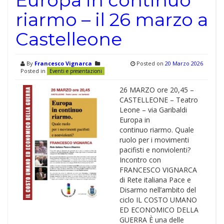
Europa in continuo
riarmo – il 26 marzo a
Castelleone
By
Francesco Vignarca
Posted on
20 Marzo 2026
Posted in
Eventi e presentazioni
26 MARZO ore 20,45 –
CASTELLEONE – Teatro
Leone – via Garibaldi
Europa in
continuo riarmo. Quale
ruolo per i movimenti
pacifisti e nonviolenti?
Incontro con
FRANCESCO VIGNARCA
di Rete italiana Pace e
Disarmo nell’ambito del
ciclo IL COSTO UMANO
ED ECONOMICO DELLA
GUERRA È una delle