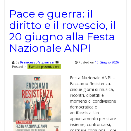
Pace e guerra: il
diritto e il rovescio, il
20 giugno alla Festa
Nazionale ANPI
By
Francesco Vignarca
Posted on
10 Giugno 2026
Posted in
Eventi e presentazioni
Festa Nazionale ANPI –
Facciamo Resistenza:
cinque giorni di musica,
incontri, dibattiti e
momenti di condivisione
democratica e
antifascista. Un
appuntamento per stare
insieme, confrontarsi,
costruire comunità. ore