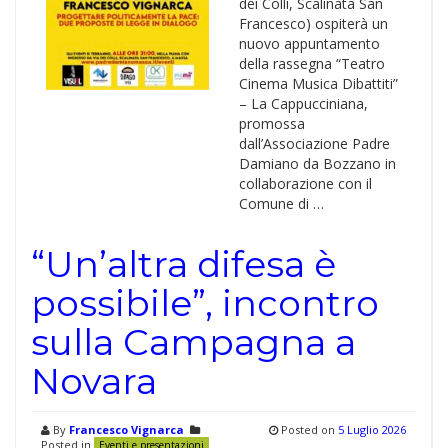
dei Colli, Scalinata San
Francesco) ospiterà un
nuovo appuntamento
della rassegna “Teatro
Cinema Musica Dibattiti”
– La Cappucciniana,
promossa
dall’Associazione Padre
Damiano da Bozzano in
collaborazione con il
Comune di …
“Un’altra difesa è
possibile”, incontro
sulla Campagna a
Novara
By
Francesco Vignarca
Posted on
5 Luglio 2026
Posted in
Eventi e presentazioni