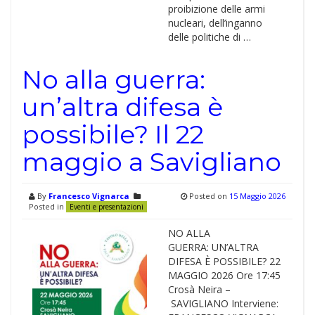
proibizione delle armi
nucleari, dell’inganno
delle politiche di …
No alla guerra:
un’altra difesa è
possibile? Il 22
maggio a Savigliano
By
Francesco Vignarca
Posted on
15 Maggio 2026
Posted in
Eventi e presentazioni
NO ALLA
GUERRA: UN’ALTRA
DIFESA È POSSIBILE? 22
MAGGIO 2026 Ore 17:45
Crosà Neira –
SAVIGLIANO Interviene: