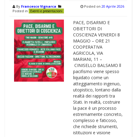
By
Francesco Vignarca
Posted on
20 Aprile 2026
Posted in
Eventi e presentazioni
PACE, DISARMO E
OBIETTORI DI
COSCIENZA VENERDI 8
MAGGIO – ORE 21
COOPERATIVA
AGRICOLA, VIA
MARIANI, 11 –
CINISELLO BALSAMO ll
pacifismo viene spesso
liquidato come un
atteggiamento ingenuo,
utopistico, lontano dalla
realtà dei rapporti tra
Stati. In realtà, costruire
la pace è un processo
estremamente concreto,
complesso e faticoso,
che richiede strumenti,
istituzioni e visione