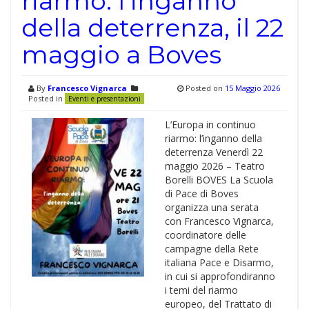
riarmo: l’inganno
della deterrenza, il 22
maggio a Boves
By
Francesco Vignarca
Posted on
15 Maggio 2026
Posted in
Eventi e presentazioni
L’Europa in continuo
riarmo: l’inganno della
deterrenza Venerdì 22
maggio 2026 – Teatro
Borelli BOVES La Scuola
di Pace di Boves
organizza una serata
con Francesco Vignarca,
coordinatore delle
campagne della Rete
italiana Pace e Disarmo,
in cui si approfondiranno
i temi del riarmo
europeo, del Trattato di