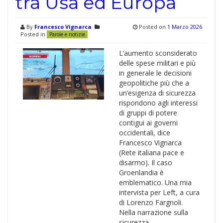
tra Usa ed Europa
By
Francesco Vignarca
Posted on
1 Marzo 2026
Posted in
Parole e notizie
L’aumento sconsiderato
delle spese militari e più
in generale le decisioni
geopolitiche più che a
un’esigenza di sicurezza
rispondono agli interessi
di gruppi di potere
contigui ai governi
occidentali, dice
Francesco Vignarca
(Rete italiana pace e
disarmo). Il caso
Groenlandia è
emblematico. Una mia
intervista per Left, a cura
di Lorenzo Fargnoli.
Nella narrazione sulla
sicurezza …