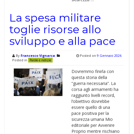
La spesa militare
toglie risorse allo
sviluppo e alla pace
By
Francesco Vignarca
Posted on
9 Gennaio 2026
Posted in
Parole e notizie
Dovremmo finirla con
questa storia della
“guerra necessaria”. La
corsa agli armamenti ha
raggiunto livelli record,
l’obiettivo dovrebbe
essere quello di una
pace positiva per la
sicurezza umana Mio
editoriale per Avvenire
Proprio mentre rischiano