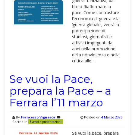
guerra. L’iniziativa, dal
titolo Riaffermare la
pace. Come contrastare
l’economia di guerra e la
‘guerra globale’, vedrà la
partecipazione di
studiosi, giornalisti e
attivisti impegnati da
anni nella promozione
della nonviolenza e nella
critica alle …
Se vuoi la Pace,
prepara la Pace – a
Ferrara l’11 marzo
By
Francesco Vignarca
Posted on
4 Marzo 2026
Posted in
Eventi e presentazioni
Se vuoi la pace, prepara