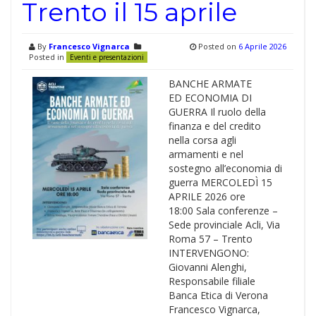
Trento il 15 aprile
By
Francesco Vignarca
Posted on
6 Aprile 2026
Posted in
Eventi e presentazioni
BANCHE ARMATE
ED ECONOMIA DI
GUERRA Il ruolo della
finanza e del credito
nella corsa agli
armamenti e nel
sostegno all’economia di
guerra MERCOLEDÌ 15
APRILE 2026 ore
18:00 Sala conferenze –
Sede provinciale Acli, Via
Roma 57 – Trento
INTERVENGONO:
Giovanni Alenghi,
Responsabile filiale
Banca Etica di Verona
Francesco Vignarca,