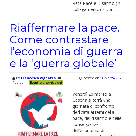
Rete Pace e Disarmo (in
collegamento) Silvia …
Riaffermare la pace.
Come contrastare
l’economia di guerra
e la ‘guerra globale’
By
Francesco Vignarca
Posted on
16 Marzo 2026
Posted in
Eventi e presentazioni
Venerdì 20 marzo a
Cesena si terrà una
giornata di confronto
dedicata ai temi della
pace, del disarmo e delle
conseguenze
dell’economia di