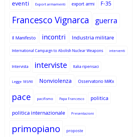
eventi
F-35
export armi
Export armamenti
Francesco Vignarca
guerra
incontri
Industria militare
Il Manifesto
International Campaign to Abolish Nuclear Weapons
interventi
interviste
Intervista
Italia ripensaci
Nonviolenza
Osservatorio Mil€x
Legge 185/90
pace
politica
pacifismo
Papa Francesco
politica internazionale
Presentazioni
primopiano
proposte