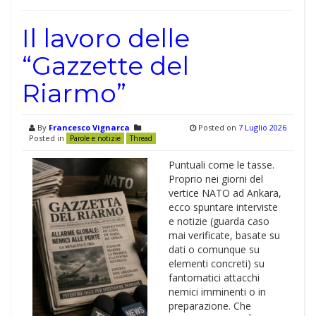
Il lavoro delle
“Gazzette del
Riarmo”
By
Francesco Vignarca
Posted on
7 Luglio 2026
Posted in
Parole e notizie
Thread
Puntuali come le tasse.
Proprio nei giorni del
vertice NATO ad Ankara,
ecco spuntare interviste
e notizie (guarda caso
mai verificate, basate su
dati o comunque su
elementi concreti) su
fantomatici attacchi
nemici imminenti o in
preparazione. Che