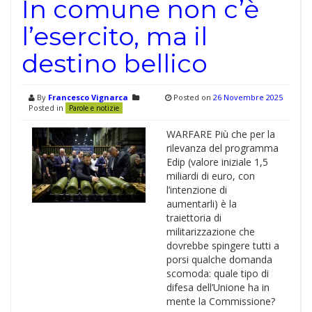
In comune non c’è
l’esercito, ma il
destino bellico
By
Francesco Vignarca
Posted on
26 Novembre 2025
Posted in
Parole e notizie
WARFARE Più che per la
rilevanza del programma
Edip (valore iniziale 1,5
miliardi di euro, con
l’intenzione di
aumentarli) è la
traiettoria di
militarizzazione che
dovrebbe spingere tutti a
porsi qualche domanda
scomoda: quale tipo di
difesa dell’Unione ha in
mente la Commissione?