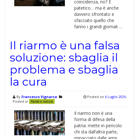
coincidenza, no? È
patetico… ma è anche
davvero sfrontato e
sfacciato quello che
fanno i grandi giornali …
Il riarmo è una falsa
soluzione: sbaglia il
problema e sbaglia
la cura
By
Francesco Vignarca
Posted on
6 Luglio 2026
Posted in
Parole e notizie
Il riarmo non è una
forma di difesa della
patria: mette in pericolo
chi sta dall’altra parte,
minacciato dalle armi