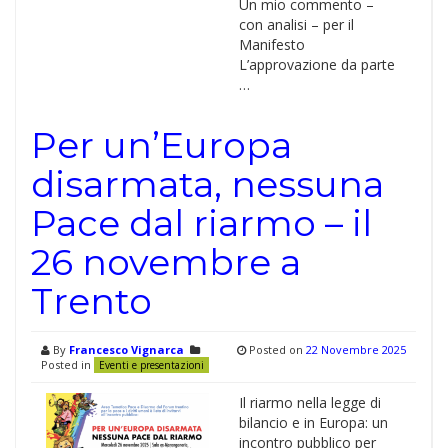
Un mio commento –
con analisi – per il
Manifesto
L’approvazione da parte
…
Per un’Europa
disarmata, nessuna
Pace dal riarmo – il
26 novembre a
Trento
By
Francesco Vignarca
Posted on
22 Novembre 2025
Posted in
Eventi e presentazioni
Il riarmo nella legge di
bilancio e in Europa: un
incontro pubblico per