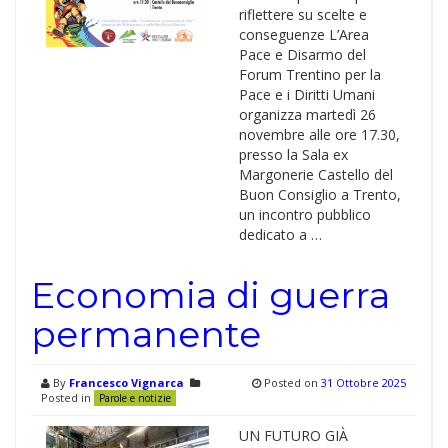
riflettere su scelte e
conseguenze L’Area
Pace e Disarmo del
Forum Trentino per la
Pace e i Diritti Umani
organizza martedì 26
novembre alle ore 17.30,
presso la Sala ex
Margonerie Castello del
Buon Consiglio a Trento,
un incontro pubblico
dedicato a …
Economia di guerra
permanente
By
Francesco Vignarca
Posted on
31 Ottobre 2025
Posted in
Parole e notizie
UN FUTURO GIÀ