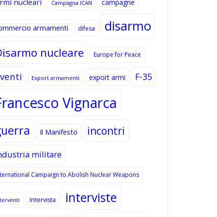
rmi nucleari
campagne
Campagna ICAN
disarmo
ommercio armamenti
difesa
Disarmo nucleare
Europe for Peace
venti
F-35
export armi
Export armamenti
Francesco Vignarca
guerra
incontri
Il Manifesto
ndustria militare
nternational Campaign to Abolish Nuclear Weapons
interviste
Intervista
terventi