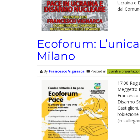
Ucraina e 
dal Comune,
Ecoforum: L’unica v
Milano
By
Francesco Vignarca
Posted in
Eventi e presentazio
17:00 Regis
Meggetto P
Francesco 
Disarmo So
Castiglioni
l’obiezione
(in colleg