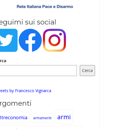
eguimi sui social
rca
Cerca
eets by Francesco Vignarca
rgomenti
armi
ltreconomia
armamenti