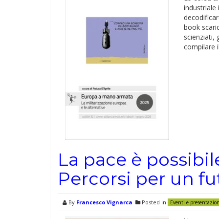
industriale
decodifica
book scarica
scienziati, 
compilare i
La pace è possibil
Percorsi per un fut
By
Francesco Vignarca
Posted in
Eventi e presentazio