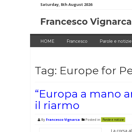
Skip
Saturday, 8th August 2026
to
content
Francesco Vignarca
HOME
Francesco
Parole e notizie
Tag:
Europe for P
“Europa a mano arm
il riarmo
By
Francesco Vignarca
Posted in
Parole e notizie
La corsa al