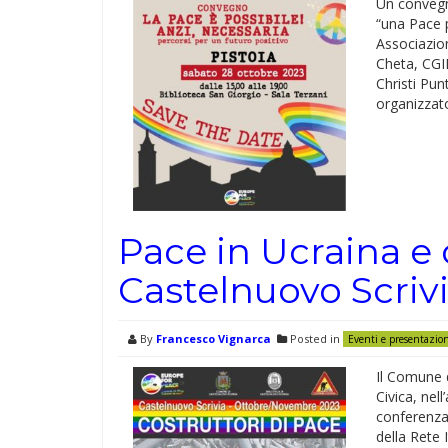
Un convegno
“una Pace p
Associazio
Cheta, CGIL
Christi Pun
organizzat
Pace in Ucraina e
Castelnuovo Scriv
By
Francesco Vignarca
Posted in
Eventi e presentazio
Il Comune d
Civica, nel
conferenza
della Rete 