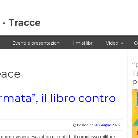
 - Tracce
Eventi e presentazioni
I miei libri
Video
C
“
eace
l
p
ata”, il libro contro
Posted on
20 Giugno 2025
 riarmo genera escalation di conflitti, il complesso militare-