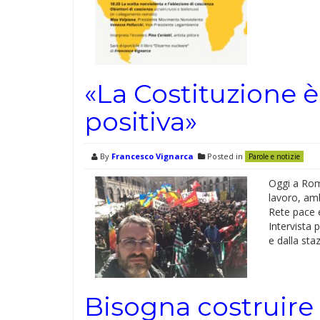
«La Costituzione è
positiva»
By
Francesco Vignarca
Posted in
Parole e notizie
Oggi a Roma
lavoro, amb
Rete pace e
Intervista 
e dalla sta
Bisogna costruire