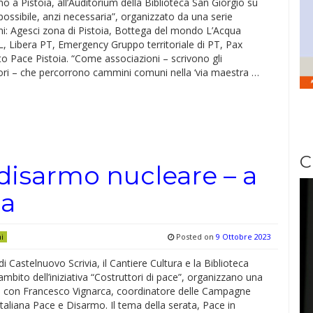
 a Pistoia, all’Auditorium della Biblioteca San Giorgio su
ossibile, anzi necessaria”, organizzato da una serie
ni: Agesci zona di Pistoia, Bottega del mondo L’Acqua
, Libera PT, Emergency Gruppo territoriale di PT, Pax
to Pace Pistoia. “Come associazioni – scrivono gli
ori – che percorrono cammini comuni nella ‘via maestra …
C
 disarmo nucleare – a
ia
Posted on
9 Ottobre 2023
ni
i Castelnuovo Scrivia, il Cantiere Cultura e la Biblioteca
l’ambito dell’iniziativa “Costruttori di pace”, organizzano una
 con Francesco Vignarca, coordinatore delle Campagne
Italiana Pace e Disarmo. Il tema della serata, Pace in