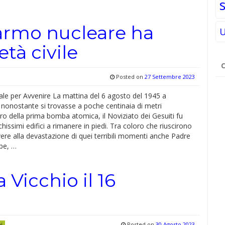
sarmo nucleare ha
U
tà civile
Ri
pe
Posted on
27 Settembre 2023
ale per Avvenire La mattina del 6 agosto del 1945 a
nonostante si trovasse a poche centinaia di metri
tro della prima bomba atomica, il Noviziato dei Gesuiti fu
hissimi edifici a rimanere in piedi. Tra coloro che riuscirono
ere alla devastazione di quei terribili momenti anche Padre
pe, …
 Vicchio il 16
Posted on
30 Agosto 2023
ni