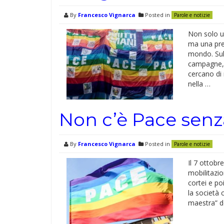
By
Francesco Vignarca
Posted in
Parole e notizie
Non solo u
ma una pres
mondo. Sull
campagne, l
cercano di 
nella …
Non c’è Pace senza
By
Francesco Vignarca
Posted in
Parole e notizie
Il 7 ottobr
mobilitazio
cortei e po
la società 
maestra” d