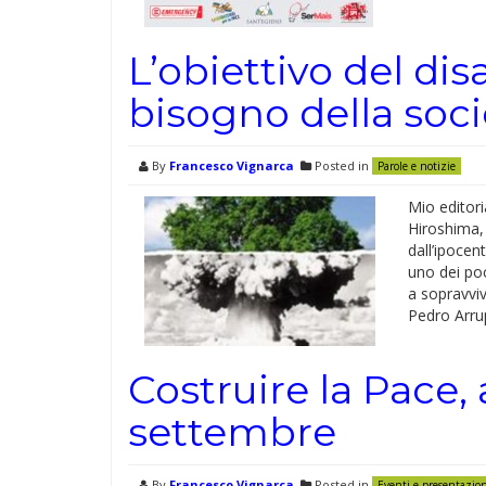
L’obiettivo del di
bisogno della socie
By
Francesco Vignarca
Posted in
Parole e notizie
Mio editori
Hiroshima, 
dall’ipocen
uno dei poc
a sopravviv
Pedro Arru
Costruire la Pace, a
settembre
By
Francesco Vignarca
Posted in
Eventi e presentazio