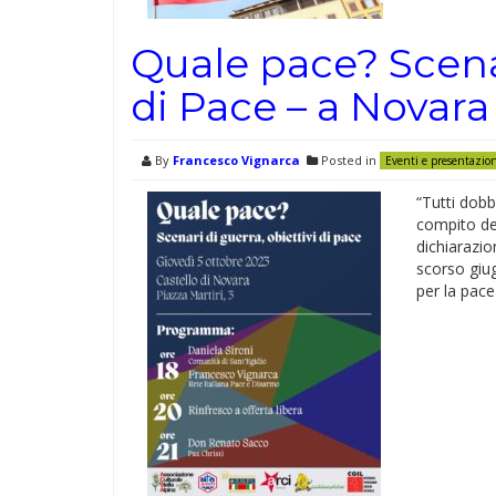
Quale pace? Scenar
di Pace – a Novara
By
Francesco Vignarca
Posted in
Eventi e presentazio
“Tutti dobb
compito del
dichiarazio
scorso giu
per la pace