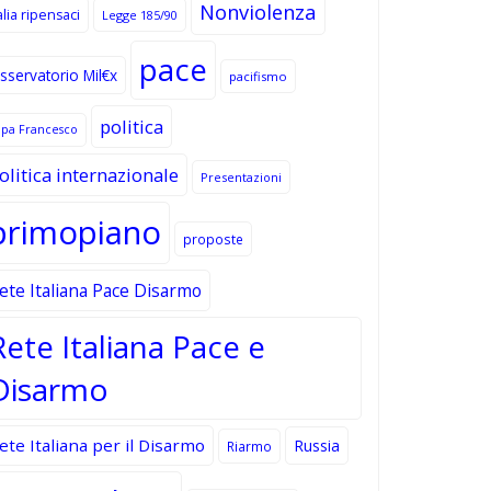
Nonviolenza
alia ripensaci
Legge 185/90
pace
sservatorio Mil€x
pacifismo
politica
apa Francesco
olitica internazionale
Presentazioni
primopiano
proposte
ete Italiana Pace Disarmo
Rete Italiana Pace e
Disarmo
ete Italiana per il Disarmo
Russia
Riarmo