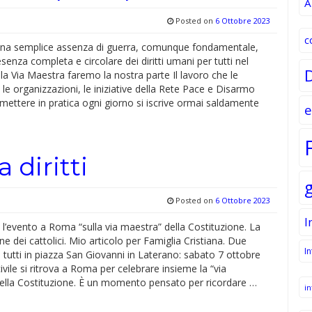
A
Posted on
6 Ottobre 2023
c
na semplice assenza di guerra, comunque fondamentale,
enza completa e circolare dei diritti umani per tutti nel
a Via Maestra faremo la nostra parte Il lavoro che le
e organizzazioni, le iniziative della Rete Pace e Disarmo
mettere in pratica ogni giorno si iscrive ormai saldamente
e
 diritti
Posted on
6 Ottobre 2023
I
e l’evento a Roma “sulla via maestra” della Costituzione. La
ne dei cattolici. Mio articolo per Famiglia Cristiana. Due
I
i tutti in piazza San Giovanni in Laterano: sabato 7 ottobre
civile si ritrova a Roma per celebrare insieme la “via
ella Costituzione. È un momento pensato per ricordare …
in