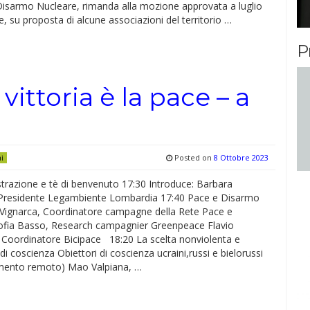
Disarmo Nucleare, rimanda alla mozione approvata a luglio
 su proposta di alcune associazioni del territorio …
P
ittoria è la pace – a
Posted on
8 Ottobre 2023
ni
trazione e tè di benvenuto 17:30 Introduce: Barbara
residente Legambiente Lombardia 17:40 Pace e Disarmo
Vignarca, Coordinatore campagne della Rete Pace e
fia Basso, Research campagnier Greenpeace Flavio
, Coordinatore Bicipace 18:20 La scelta nonviolenta e
 di coscienza Obiettori di coscienza ucraini,russi e bielorussi
amento remoto) Mao Valpiana, …