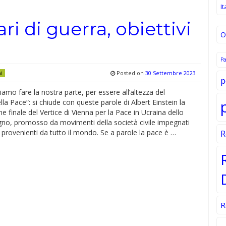
It
i di guerra, obiettivi
O
P
Posted on
30 Settembre 2023
ni
p
iamo fare la nostra parte, per essere all’altezza del
la Pace“: si chiude con queste parole di Albert Einstein la
ne finale del Vertice di Vienna per la Pace in Ucraina dello
gno, promosso da movimenti della società civile impegnati
 provenienti da tutto il mondo. Se a parole la pace è …
R
R