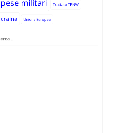
spese militari
Trattato TPNW
craina
Unione Europea
cerca
r: