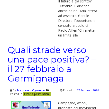
Il futuro è già scritto?
Tutt’altro. E dipende
anche da noi. Mia lettera
ad Avvenire. Gentile
Direttore, l’opportuno e
centrato articolo di
Paolo Alfieri “Chi mette
un limite alle …
Quali strade verso
una pace positiva? –
il 27 febbraio a
Germignaga
By
Francesco Vignarca
Posted on
17 Febbraio 2026
Posted in
Eventi e presentazioni
Campagne, azioni,
proposte dei movimenti