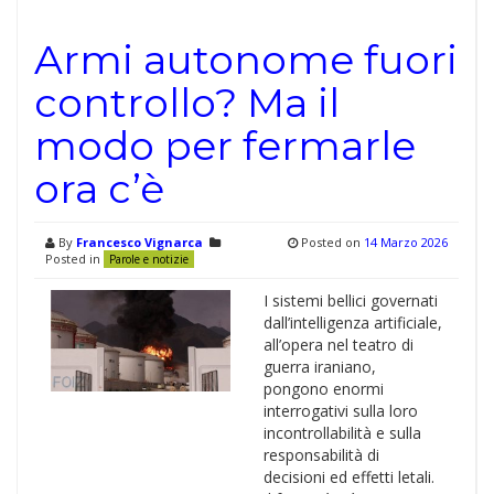
Armi autonome fuori
controllo? Ma il
modo per fermarle
ora c’è
By
Francesco Vignarca
Posted on
14 Marzo 2026
Posted in
Parole e notizie
I sistemi bellici governati
dall’intelligenza artificiale,
all’opera nel teatro di
guerra iraniano,
pongono enormi
interrogativi sulla loro
incontrollabilità e sulla
responsabilità di
decisioni ed effetti letali.