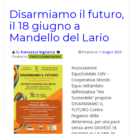
Disarmiamo il futuro,
il 18 giugno a
Mandello del Lario
By
Francesco Vignarca
Posted on
1 Giugno 2026
Posted in
Eventi e presentazioni
Associazione
EquoSolidale OdV –
Cooperativa Mondo
Equo nell’ambito
dell’iniziativa “Vivi
Sostenibile” propone
DISARMIAMO IL
FUTURO Contro
l’inganno della
deterrenza, per una pace
senza armi GIOVEDÌ 18
GIUGNO ALLE ORE 20