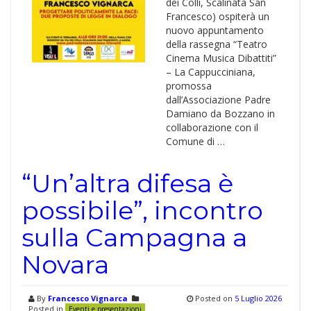
dei Colli, Scalinata San
Francesco) ospiterà un
nuovo appuntamento
della rassegna “Teatro
Cinema Musica Dibattiti”
– La Cappucciniana,
promossa
dall’Associazione Padre
Damiano da Bozzano in
collaborazione con il
Comune di …
“Un’altra difesa è
possibile”, incontro
sulla Campagna a
Novara
By
Francesco Vignarca
Posted on
5 Luglio 2026
Posted in
Eventi e presentazioni