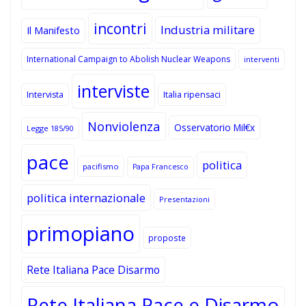
incontri
Industria militare
Il Manifesto
International Campaign to Abolish Nuclear Weapons
interventi
interviste
Intervista
Italia ripensaci
Nonviolenza
Osservatorio Mil€x
Legge 185/90
pace
politica
pacifismo
Papa Francesco
politica internazionale
Presentazioni
primopiano
proposte
Rete Italiana Pace Disarmo
Rete Italiana Pace e Disarmo