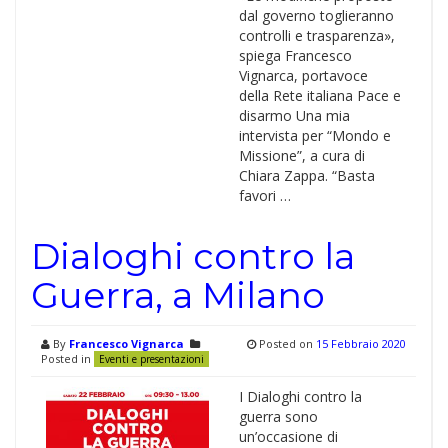
dal governo toglieranno
controlli e trasparenza»,
spiega Francesco
Vignarca, portavoce
della Rete italiana Pace e
disarmo Una mia
intervista per “Mondo e
Missione”, a cura di
Chiara Zappa. “Basta
favori …
Dialoghi contro la
Guerra, a Milano
By
Francesco Vignarca
Posted on
15 Febbraio 2020
Posted in
Eventi e presentazioni
I Dialoghi contro la
guerra sono
un’occasione di