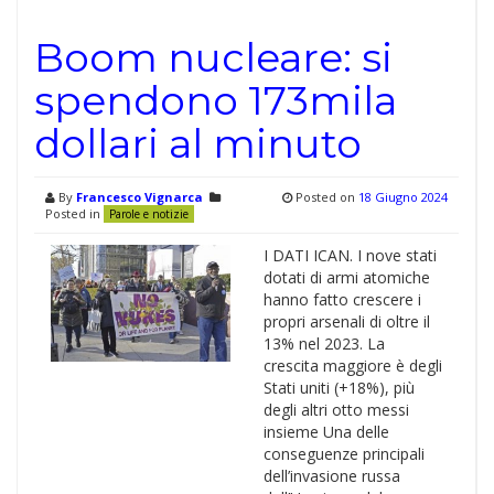
Boom nucleare: si
spendono 173mila
dollari al minuto
By
Francesco Vignarca
Posted on
18 Giugno 2024
Posted in
Parole e notizie
I DATI ICAN. I nove stati
dotati di armi atomiche
hanno fatto crescere i
propri arsenali di oltre il
13% nel 2023. La
crescita maggiore è degli
Stati uniti (+18%), più
degli altri otto messi
insieme Una delle
conseguenze principali
dell’invasione russa