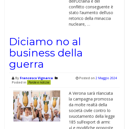
dell’Ucraina e del
conflitto conseguente è
stato l’aumento dell’uso
retorico della minaccia
nucleare, …
Diciamo no al
business della
guerra
By
Francesco Vignarca
Posted on
2 Maggio 2024
Posted in
Parole e notizie
A Verona sarà rilanciata
la campagna promossa
da molte realtà della
società civile contro lo
svuotamento della legge
185 sull’export di armi:
«Le modifiche proposte