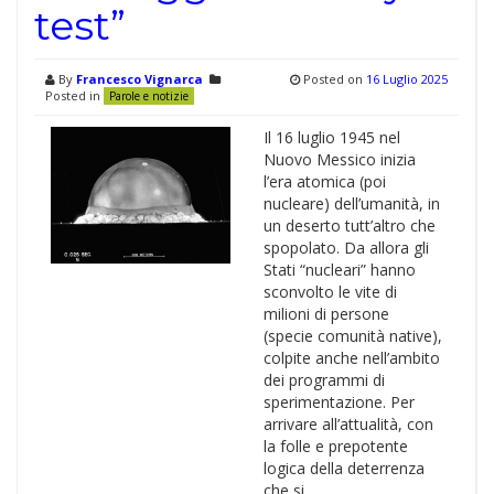
test”
By
Francesco Vignarca
Posted on
16 Luglio 2025
Posted in
Parole e notizie
Il 16 luglio 1945 nel
Nuovo Messico inizia
l’era atomica (poi
nucleare) dell’umanità, in
un deserto tutt’altro che
spopolato. Da allora gli
Stati “nucleari” hanno
sconvolto le vite di
milioni di persone
(specie comunità native),
colpite anche nell’ambito
dei programmi di
sperimentazione. Per
arrivare all’attualità, con
la folle e prepotente
logica della deterrenza
che si …