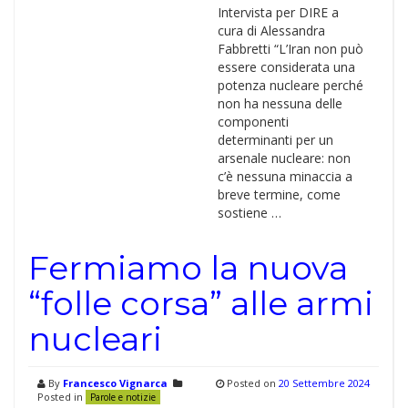
Intervista per DIRE a
cura di Alessandra
Fabbretti “L’Iran non può
essere considerata una
potenza nucleare perché
non ha nessuna delle
componenti
determinanti per un
arsenale nucleare: non
c’è nessuna minaccia a
breve termine, come
sostiene …
Fermiamo la nuova
“folle corsa” alle armi
nucleari
By
Francesco Vignarca
Posted on
20 Settembre 2024
Posted in
Parole e notizie