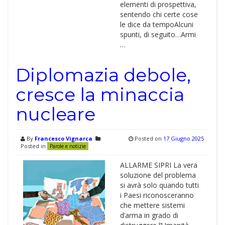
elementi di prospettiva,
sentendo chi certe cose
le dice da tempoAlcuni
spunti, di seguito…Armi
…
Diplomazia debole,
cresce la minaccia
nucleare
By
Francesco Vignarca
Posted on
17 Giugno 2025
Posted in
Parole e notizie
ALLARME SIPRI La vera
soluzione del problema
si avrà solo quando tutti
i Paesi riconosceranno
che mettere sistemi
d’arma in grado di