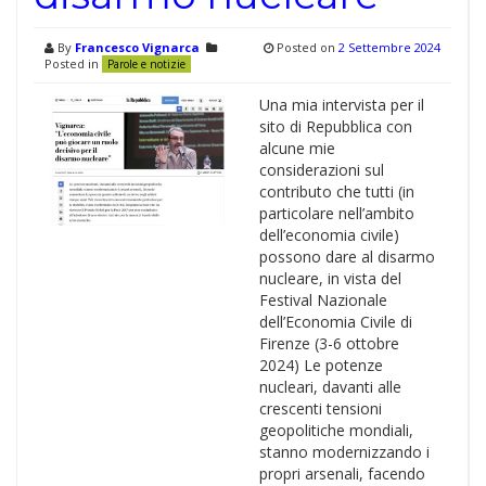
By
Francesco Vignarca
Posted on
2 Settembre 2024
Posted in
Parole e notizie
Una mia intervista per il
sito di Repubblica con
alcune mie
considerazioni sul
contributo che tutti (in
particolare nell’ambito
dell’economia civile)
possono dare al disarmo
nucleare, in vista del
Festival Nazionale
dell’Economia Civile di
Firenze (3-6 ottobre
2024) Le potenze
nucleari, davanti alle
crescenti tensioni
geopolitiche mondiali,
stanno modernizzando i
propri arsenali, facendo