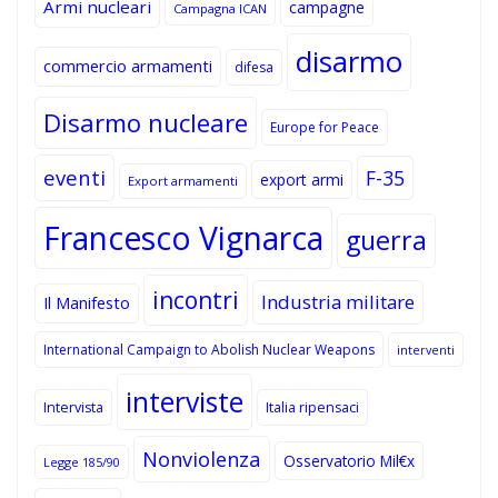
Armi nucleari
campagne
Campagna ICAN
disarmo
commercio armamenti
difesa
Disarmo nucleare
Europe for Peace
eventi
F-35
export armi
Export armamenti
Francesco Vignarca
guerra
incontri
Industria militare
Il Manifesto
International Campaign to Abolish Nuclear Weapons
interventi
interviste
Intervista
Italia ripensaci
Nonviolenza
Osservatorio Mil€x
Legge 185/90