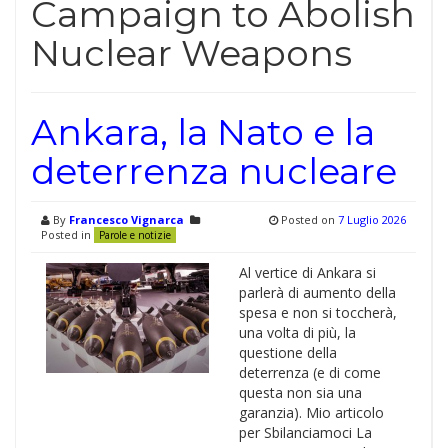
Campaign to Abolish
Nuclear Weapons
Ankara, la Nato e la
deterrenza nucleare
By
Francesco Vignarca
Posted on
7 Luglio 2026
Posted in
Parole e notizie
Al vertice di Ankara si
parlerà di aumento della
spesa e non si toccherà,
una volta di più, la
questione della
deterrenza (e di come
questa non sia una
garanzia). Mio articolo
per Sbilanciamoci La