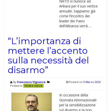
NATO si riunisce ad
Ankara per il suo vertice
annuale. Sappiamo già
come l’incontro dei
leader dei Paesi
dell’Alleanza verrà …
“L’importanza di
mettere l’accento
sulla necessità del
disarmo”
By
Francesco Vignarca
Posted on
5 Marzo 2026
Posted in
Parole e notizie
In occasione della
Giornata internazionale
per la sensibilizzazione
sul disarmo e la non