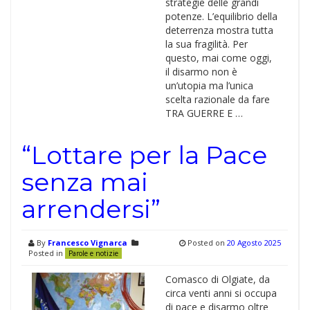
strategie delle grandi
potenze. L’equilibrio della
deterrenza mostra tutta
la sua fragilità. Per
questo, mai come oggi,
il disarmo non è
un’utopia ma l’unica
scelta razionale da fare
TRA GUERRE E …
“Lottare per la Pace
senza mai
arrendersi”
By
Francesco Vignarca
Posted on
20 Agosto 2025
Posted in
Parole e notizie
Comasco di Olgiate, da
circa venti anni si occupa
di pace e disarmo oltre