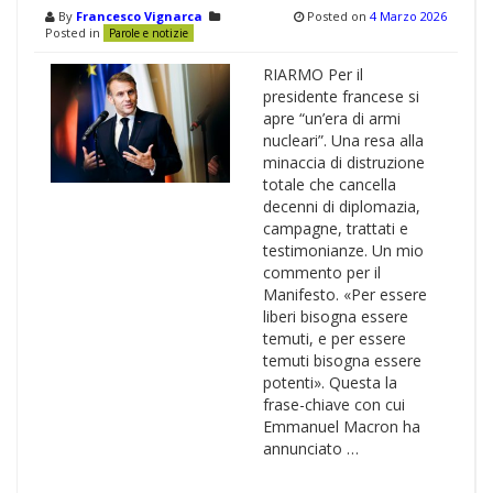
By
Francesco Vignarca
Posted on
4 Marzo 2026
Posted in
Parole e notizie
RIARMO Per il
presidente francese si
apre “un’era di armi
nucleari”. Una resa alla
minaccia di distruzione
totale che cancella
decenni di diplomazia,
campagne, trattati e
testimonianze. Un mio
commento per il
Manifesto. «Per essere
liberi bisogna essere
temuti, e per essere
temuti bisogna essere
potenti». Questa la
frase-chiave con cui
Emmanuel Macron ha
annunciato …