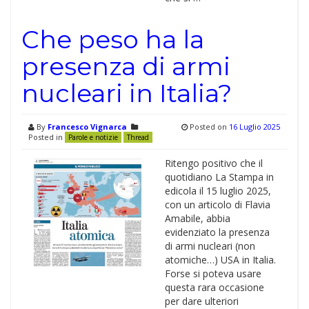
Che peso ha la
presenza di armi
nucleari in Italia?
By
Francesco Vignarca
Posted on
16 Luglio 2025
Posted in
Parole e notizie
Thread
Ritengo positivo che il
quotidiano La Stampa in
edicola il 15 luglio 2025,
con un articolo di Flavia
Amabile, abbia
evidenziato la presenza
di armi nucleari (non
atomiche…) USA in Italia.
Forse si poteva usare
questa rara occasione
per dare ulteriori