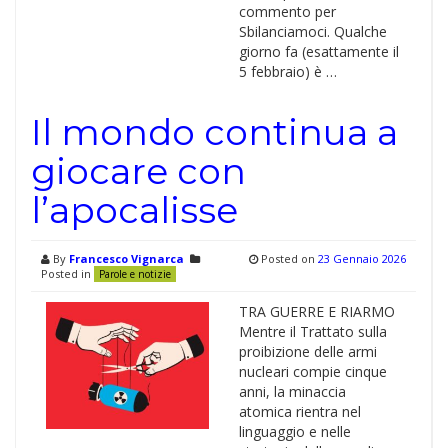
commento per
Sbilanciamoci. Qualche
giorno fa (esattamente il
5 febbraio) è …
Il mondo continua a
giocare con
l’apocalisse
By
Francesco Vignarca
Posted on
23 Gennaio 2026
Posted in
Parole e notizie
TRA GUERRE E RIARMO
Mentre il Trattato sulla
proibizione delle armi
nucleari compie cinque
anni, la minaccia
atomica rientra nel
linguaggio e nelle