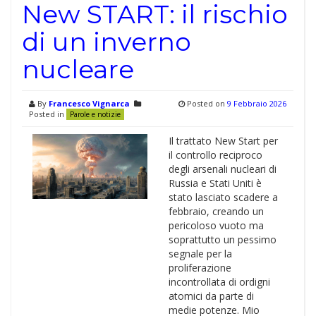
New START: il rischio
di un inverno
nucleare
By
Francesco Vignarca
Posted on
9 Febbraio 2026
Posted in
Parole e notizie
Il trattato New Start per
il controllo reciproco
degli arsenali nucleari di
Russia e Stati Uniti è
stato lasciato scadere a
febbraio, creando un
pericoloso vuoto ma
soprattutto un pessimo
segnale per la
proliferazione
incontrollata di ordigni
atomici da parte di
medie potenze. Mio