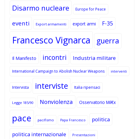
Disarmo nucleare
Europe for Peace
eventi
F-35
export armi
Export armamenti
Francesco Vignarca
guerra
incontri
Industria militare
Il Manifesto
International Campaign to Abolish Nuclear Weapons
interventi
interviste
Intervista
Italia ripensaci
Nonviolenza
Osservatorio Mil€x
Legge 185/90
pace
politica
pacifismo
Papa Francesco
politica internazionale
Presentazioni