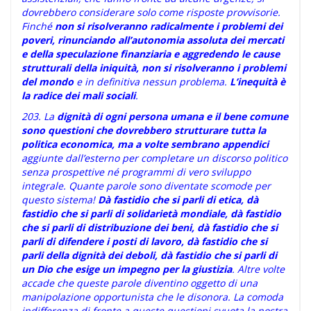
dovrebbero considerare solo come risposte provvisorie.
Finché
non si risolveranno radicalmente i problemi dei
poveri, rinunciando all’autonomia assoluta dei mercati
e della speculazione finanziaria e aggredendo le cause
strutturali della iniquità, non si risolveranno i problemi
del mondo
e in definitiva nessun problema.
L’inequità è
la radice dei mali sociali
.
203. La
dignità di ogni persona umana e il bene comune
sono questioni che dovrebbero strutturare tutta la
politica economica, ma a volte sembrano appendici
aggiunte dall’esterno per completare un discorso politico
senza prospettive né programmi di vero sviluppo
integrale. Quante parole sono diventate scomode per
questo sistema!
Dà fastidio che si parli di etica, dà
fastidio che si parli di solidarietà mondiale, dà fastidio
che si parli di distribuzione dei beni, dà fastidio che si
parli di difendere i posti di lavoro, dà fastidio che si
parli della dignità dei deboli, dà fastidio che si parli di
un Dio che esige un impegno per la giustizia
. Altre volte
accade che queste parole diventino oggetto di una
manipolazione opportunista che le disonora. La comoda
indifferenza di fronte a queste questioni svuota la nostra