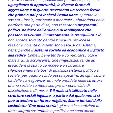
uguaglianza di opportunità, le diverse forme di
aggressione e di guerra troveranno un terreno fertile
che prima o poi provocherà l’esplosione
. Quando la
società – locale, nazionale o mondiale – abbandona nella
periferia una parte di sé, non vi saranno
programmi
politici, né forze dell’ordine o di intelligence che
possano assicurare illimitatamente la tranquillità
. Ciò
non accade soltanto perché l’inequità provoca la
reazione violenta di quanti sono esclusi dal sistema,
bensì perché il
sistema sociale ed economico è ingiusto
alla radice
. Come il bene tende a comunicarsi, così il
male a cui si acconsente, cioè l’ingiustizia, tende ad
espandere la sua forza nociva e a scardinare
silenziosamente le basi di qualsiasi sistema politico e
sociale, per quanto solido possa apparire. Se ogni azione
ha delle conseguenze, un male annidato nelle strutture
di una società contiene sempre un potenziale di
dissoluzione e di morte.
È il male cristallizzato nelle
strutture sociali ingiuste, a partire dal quale non ci si
può attendere un futuro migliore. Siamo lontani dalla
cosiddetta “fine della storia”
, giacché le condizioni di
uno sviluppo sostenibile e pacifico non sono ancora