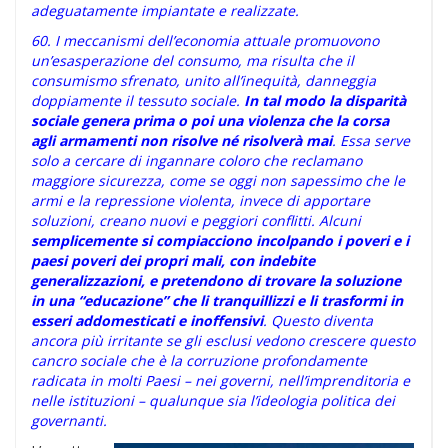
adeguatamente impiantate e realizzate.
60. I meccanismi dell’economia attuale promuovono
un’esasperazione del consumo, ma risulta che il
consumismo sfrenato, unito all’inequità, danneggia
doppiamente il tessuto sociale.
In tal modo la disparità
sociale genera prima o poi una violenza che la corsa
agli armamenti non risolve né risolverà mai
. Essa serve
solo a cercare di ingannare coloro che reclamano
maggiore sicurezza, come se oggi non sapessimo che le
armi e la repressione violenta, invece di apportare
soluzioni, creano nuovi e peggiori conflitti. Alcuni
semplicemente si compiacciono incolpando i poveri e i
paesi poveri dei propri mali, con indebite
generalizzazioni, e pretendono di trovare la soluzione
in una “educazione” che li tranquillizzi e li trasformi in
esseri addomesticati e inoffensivi
. Questo diventa
ancora più irritante se gli esclusi vedono crescere questo
cancro sociale che è la corruzione profondamente
radicata in molti Paesi – nei governi, nell’imprenditoria e
nelle istituzioni – qualunque sia l’ideologia politica dei
governanti.