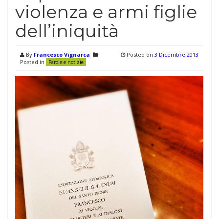
violenza e armi figlie
dell’iniquità
By
Francesco Vignarca
Posted on
3 Dicembre 2013
Posted in
Parole e notizie