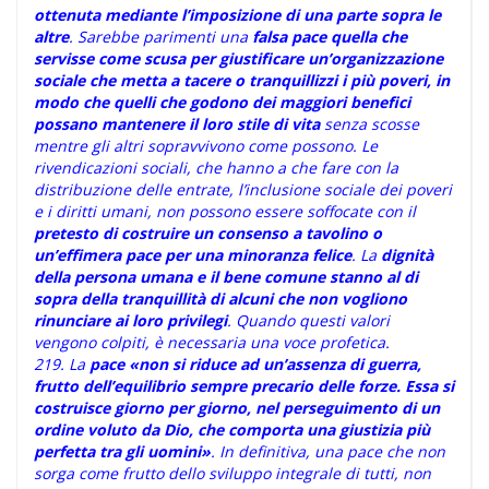
ottenuta mediante l’imposizione di una parte sopra le
altre
. Sarebbe parimenti una
falsa pace quella che
servisse come scusa per giustificare un’organizzazione
sociale che metta a tacere o tranquillizzi i più poveri, in
modo che quelli che godono dei maggiori benefici
possano mantenere il loro stile di vita
senza scosse
mentre gli altri sopravvivono come possono. Le
rivendicazioni sociali, che hanno a che fare con la
distribuzione delle entrate, l’inclusione sociale dei poveri
e i diritti umani, non possono essere soffocate con il
pretesto di costruire un consenso a tavolino o
un’effimera pace per una minoranza felice
. La
dignità
della persona umana e il bene comune stanno al di
sopra della tranquillità di alcuni che non vogliono
rinunciare ai loro privilegi
. Quando questi valori
vengono colpiti, è necessaria una voce profetica.
219. La
pace «non si riduce ad un’assenza di guerra,
frutto dell’equilibrio sempre precario delle forze. Essa si
costruisce giorno per giorno, nel perseguimento di un
ordine voluto da Dio, che comporta una giustizia più
perfetta tra gli uomini»
. In definitiva, una pace che non
sorga come frutto dello sviluppo integrale di tutti, non