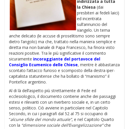
indirizzata a tutta
la Chiesa
(dai
presbiteri ai fedeli laici)
ed incentrata
sull’annuncio del
Vangelo. Un tema
anche delicato (le accuse di proselitismo sono sempre
dietro l’angolo) ma che, trattato nella maniera semplice e
diretta ma non banale di Papa Francesco, ha finora visto
reazioni positive. Tra le più significative il commento
sicuramente
incoraggiante del portavoce del
Consiglio Ecumenico delle Chiese
, mentre è abbastanza
scontato l’attacco furioso e scomposto della destra iper-
capitalista statunitense che ha bollato di “marxismo” il
Pontefice argentino.
Al di là dell’aspetto più strettamente di Fede ed
ecclesiologico, il documento contiene anche dei passaggi
estesi e rilevanti con un riverbero sociale e, in un certo
senso, politico. Ciò avviene in particolare nel Capitolo
Secondo, in cui i paragrafi dal 52 al 75 si occupano di
“
alcune sfide del mondo attuale”
, e nel Capitolo Quarto
con la
“dimensione sociale dell’Evangelizzazione”
che