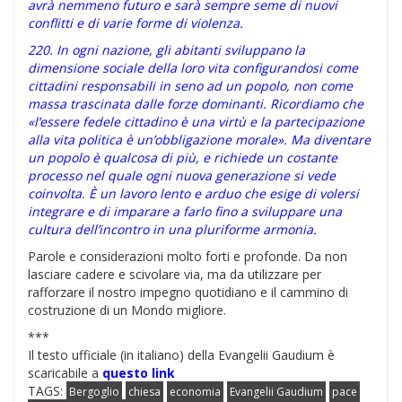
avrà nemmeno futuro e sarà sempre seme di nuovi
conflitti e di varie forme di violenza.
220. In ogni nazione, gli abitanti sviluppano la
dimensione sociale della loro vita configurandosi come
cittadini responsabili in seno ad un popolo, non come
massa trascinata dalle forze dominanti. Ricordiamo che
«l’essere fedele cittadino è una virtù e la partecipazione
alla vita politica è un’obbligazione morale». Ma diventare
un popolo è qualcosa di più, e richiede un costante
processo nel quale ogni nuova generazione si vede
coinvolta. È un lavoro lento e arduo che esige di volersi
integrare e di imparare a farlo fino a sviluppare una
cultura dell’incontro in una pluriforme armonia.
Parole e considerazioni molto forti e profonde. Da non
lasciare cadere e scivolare via, ma da utilizzare per
rafforzare il nostro impegno quotidiano e il cammino di
costruzione di un Mondo migliore.
***
Il testo ufficiale (in italiano) della Evangelii Gaudium è
scaricabile a
questo link
TAGS:
Bergoglio
chiesa
economia
Evangelii Gaudium
pace