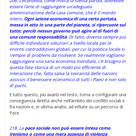
206. L’economia, come indica la stessa parola, dovrebbe
essere l’arte di raggiungere un’adeguata
amministrazione della casa comune, che è il mondo
intero.
Ogni azione economica di una certa portata,
messa in atto in una parte del pianeta, si ripercuote sul
tutto; perciò nessun governo può agire al di fuori di
una comune responsabilità
. Di fatto, diventa sempre più
difficile individuare soluzioni a livello locale per le
enormi contraddizioni globali, per cui la politica locale si
riempie di problemi da risolvere. Se realmente vogliamo
raggiungere una sana economia mondiale, c’è bisogno in
questa fase storica di un modo più efficiente di
interazione che, fatta salva la sovranità delle nazioni,
assicuri il benessere economico di tutti i Paesi e non solo
di pochi.
E tutto questo, più avanti nel testo, torna a configurare una
conseguenza diretta anche nell’ambito dei conflitti sociali e
fra nazioni e, in ultima analisi, ad influire su un percorso di
Pace.
218. La
pace sociale non può essere intesa come
irenismo o come una mera assenza di violenza