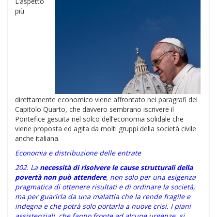
L’aspetto
più
direttamente economico viene affrontato nei paragrafi del
Capitolo Quarto, che davvero sembrano iscrivere il
Pontefice gesuita nel solco dell’economia solidale che
viene proposta ed agita da molti gruppi della società civile
anche italiana.
Economia e distribuzione delle entrate
202. La
necessità di risolvere le cause strutturali della
povertà non può attendere
, non solo per una esigenza
pragmatica di ottenere risultati e di ordinare la società,
ma per guarirla da una malattia che la rende fragile e
indegna e che potrà solo portarla a nuove crisi. I piani
assistenziali, che fanno fronte ad alcune urgenze, si