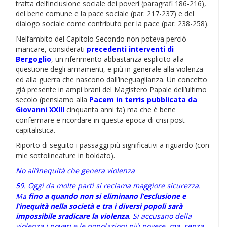
tratta dell’inclusione sociale dei poveri (paragrafi 186-216),
del bene comune e la pace sociale (par. 217-237) e del
dialogo sociale come contributo per la pace (par. 238-258).
Nell’ambito del Capitolo Secondo non poteva perciò
mancare, considerati
precedenti interventi di
Bergoglio
, un riferimento abbastanza esplicito alla
questione degli armamenti, e più in generale alla violenza
ed alla guerra che nascono dall’ineguaglianza. Un concetto
già presente in ampi brani del Magistero Papale dell’ultimo
secolo (pensiamo alla
Pacem in terris pubblicata da
Giovanni XXIII
cinquanta anni fa) ma che è bene
confermare e ricordare in questa epoca di crisi post-
capitalistica.
Riporto di seguito i passaggi più significativi a riguardo (con
mie sottolineature in boldato).
No all’inequità che genera violenza
59. Oggi da molte parti si reclama maggiore sicurezza.
Ma
fino a quando non si eliminano l’esclusione e
l’inequità nella società e tra i diversi popoli sarà
impossibile sradicare la violenza
. Si accusano della
violenza i poveri e le popolazioni più povere, ma, senza