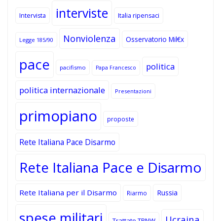
interviste
Intervista
Italia ripensaci
Nonviolenza
Osservatorio Mil€x
Legge 185/90
pace
politica
pacifismo
Papa Francesco
politica internazionale
Presentazioni
primopiano
proposte
Rete Italiana Pace Disarmo
Rete Italiana Pace e Disarmo
Rete Italiana per il Disarmo
Russia
Riarmo
spese militari
Ucraina
Trattato TPNW