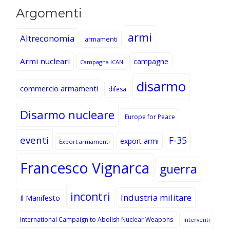
Argomenti
armi
Altreconomia
armamenti
Armi nucleari
campagne
Campagna ICAN
disarmo
commercio armamenti
difesa
Disarmo nucleare
Europe for Peace
eventi
F-35
export armi
Export armamenti
Francesco Vignarca
guerra
incontri
Industria militare
Il Manifesto
International Campaign to Abolish Nuclear Weapons
interventi