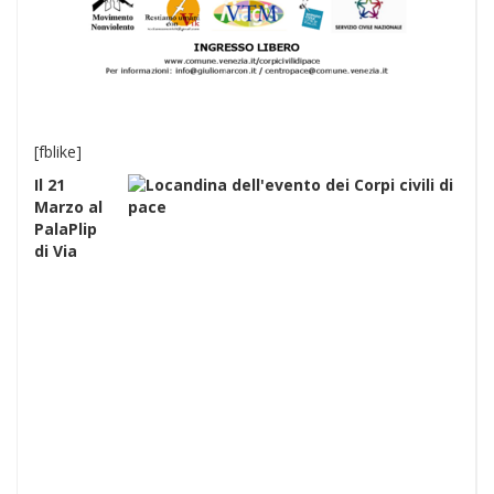
[fblike]
Il 21
Marzo al
PalaPlip
di Via