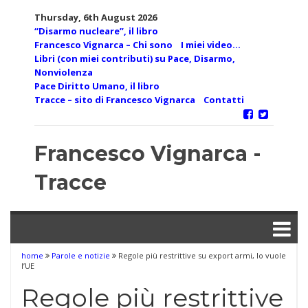
Skip
Thursday, 6th August 2026
to
“Disarmo nucleare”, il libro
content
Francesco Vignarca – Chi sono
I miei video…
Libri (con miei contributi) su Pace, Disarmo,
Nonviolenza
Pace Diritto Umano, il libro
Tracce – sito di Francesco Vignarca
Contatti
Francesco Vignarca -
Tracce
home
Parole e notizie
Regole più restrittive su export armi, lo vuole
l’UE
Regole più restrittive