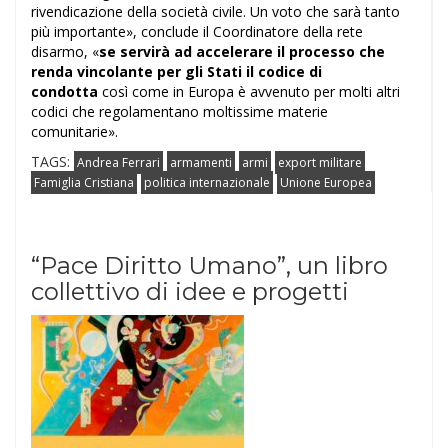
rivendicazione della società civile. Un voto che sarà tanto
più importante», conclude il Coordinatore della rete
disarmo, «
se servirà ad accelerare il processo che
renda vincolante per gli Stati il codice di
condotta
così come in Europa è avvenuto per molti altri
codici che regolamentano moltissime materie
comunitarie».
TAGS:
Andrea Ferrari
armamenti
armi
export militare
Famiglia Cristiana
politica internazionale
Unione Europea
“Pace Diritto Umano”, un libro
collettivo di idee e progetti