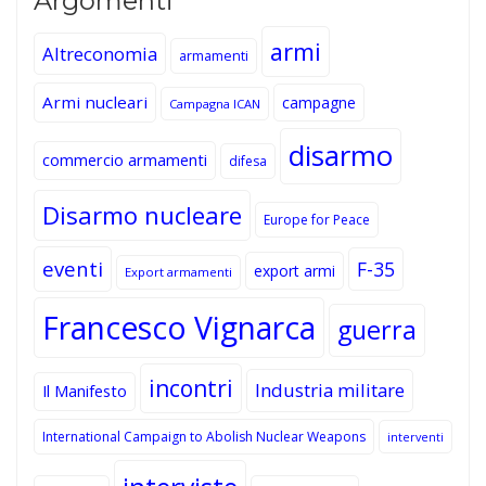
Argomenti
armi
Altreconomia
armamenti
Armi nucleari
campagne
Campagna ICAN
disarmo
commercio armamenti
difesa
Disarmo nucleare
Europe for Peace
eventi
F-35
export armi
Export armamenti
Francesco Vignarca
guerra
incontri
Industria militare
Il Manifesto
International Campaign to Abolish Nuclear Weapons
interventi