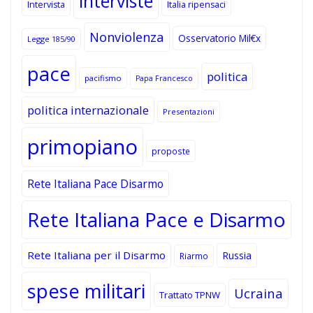
interviste
Intervista
Italia ripensaci
Nonviolenza
Osservatorio Mil€x
Legge 185/90
pace
politica
pacifismo
Papa Francesco
politica internazionale
Presentazioni
primopiano
proposte
Rete Italiana Pace Disarmo
Rete Italiana Pace e Disarmo
Rete Italiana per il Disarmo
Russia
Riarmo
spese militari
Ucraina
Trattato TPNW