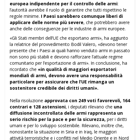
europea indipendente per il controllo delle armi
:
l’autorità avrebbe il ruolo di garantire che tutti rispettino le
regole minime.
I Paesi sarebbero comunque liberi di
applicare delle norme più severe
, che potrebbero avere
anche delle conseguenze per le industrie di armi europee.
«Gli Stati membri dell’UE che esportano armi», ha aggiunto
la relatrice del provvedimento Bodil Valero, «devono tener
presente che i Paesi ai quali hanno venduto armi in passato
non sono più stabili e devono rafforzare l’attuale regime
comunitario per l’esportazione di armi». In conclusione, ha
ricordato che
«in qualità di maggiori esportatori
mondiali di armi, devono avere una responsabilità
particolare per assicurare che l’UE rimanga un
sostenitore credibile dei diritti umani».
Nella risoluzione
approvata con 249 voti favorevoli, 164
contrari e 128 astensioni
, i deputati rilevano che
una
diffusione incontrollata delle armi rappresenta un
serio rischio per la pace e per la sicurezza,
per i diritti
umani e per lo sviluppo sostenibile. Rilevano, inoltre che,
nonostante la situazione in Siria e in Iraq, le maggiori
attività terroristiche e i conflitti nel Medio Oriente e in Nord