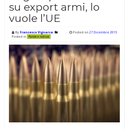
su export armi, lo
vuole l’UE
By
Francesco Vignarca
Posted on
27 Dicembre 2015
Posted in
Parole e notizie