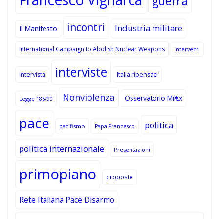
Francesco Vignarca
guerra
incontri
Industria militare
Il Manifesto
International Campaign to Abolish Nuclear Weapons
interventi
interviste
Intervista
Italia ripensaci
Nonviolenza
Osservatorio Mil€x
Legge 185/90
pace
politica
pacifismo
Papa Francesco
politica internazionale
Presentazioni
primopiano
proposte
Rete Italiana Pace Disarmo