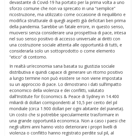
devastante di Covid-19 ha portato per la prima volta a uno
sforzo comune che non va sprecato in una “semplice”
ricostruzione, ma utilizzato come occasione di riequilibrio e
modifica strutturale di quegli aspetti già deficitari ben prima
della pandemia. Sarebbe un fatale errore, in questo senso,
muoversi senza considerare una prospettiva di pace, intesa
nel suo senso positivo di accesso universale ai diritti con
una costruzione sociale attenta alle opportunità di tutti, e
considerarla solo un sottoprodotto o come elemento
“etico” di contorno.
In realtà un’economia sana basata su giustizia sociale
distributiva e quindi capace di generare un ritorno positivo
a lungo termine non può esistere se non viene impostata
su un approccio di pace. Lo dimostrano i dati sull’impatto
economico della violenza e dei conflitti, valutato
dall’Institute for Economics & Peace di Sydney in 14.400
miliardi di dollari corrispondenti al 10,5 per cento del pil
mondiale (circa 1.900 dollari per ogni abitante del pianeta).
Un costo che si potrebbe specularmente trasformare in
una grande opportunità economica. Non a caso i paesi che
negli ultimi anni hanno visto deteriorare i propri livelli di
violenza o conflitto hanno registrato perdite sul pil, al