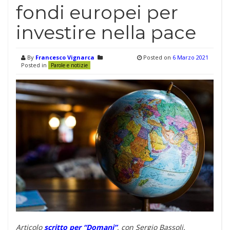
fondi europei per
investire nella pace
By
Francesco Vignarca
Posted on
6 Marzo 2021
Posted in
Parole e notizie
Articolo
scritto per “Domani”
, con Sergio Bassoli.