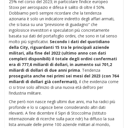
25% nel corso del 2023; in particolare l’indice europeo
Stoxx per aerospazio e difesa è salito di oltre il 50%.
Dobbiamo però sempre ricordare che la tendenza
azionaria è solo un indicatore indiretto degli affari armati,
che si basa su una “previsione di guadagno” che
ingolosisce investitori e speculatori più concretamente
basata sui dati del portafoglio ordini, che sono in tal senso
molto più significativi.
Secondo i dati del quotidiano
della City, riguardanti 15 tra le principali aziende
militari, alla fine del 2022 (ultimo anno con dati
completi disponibili) il totale degli ordini confermati
era di 777,6 miliardi di dollari, in aumento sui 701,2
miliardi di dollari di due anni prima
. Tendenza
proseguita anche nei primi sei mesi del 2023 (con 764
miliardi di dollari già confermati)
, il che evidenzia come
ci si trovi solo all’inizio di una nuova età dell’oro per
l’industria militare.
Che però non nasce negli ultimi due anni, ma ha radici più
profonde e lo si capisce bene considerando altri dati
rilevanti. A fine dicembre il Sipri di Stoccolma (Istituto
internazionale di ricerche sulla pace ndr) ha diffuso la sua
lista annuale delle prime 100 aziende militari al mondo,