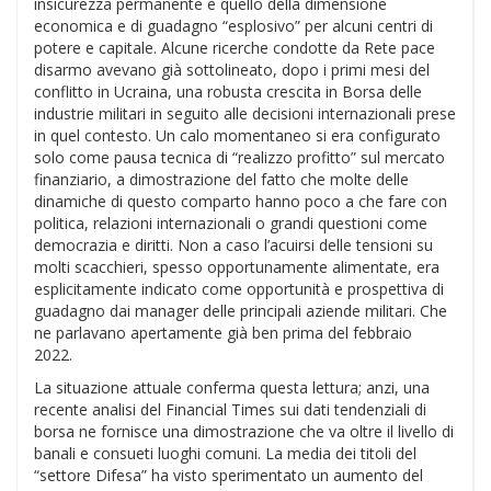
insicurezza permanente è quello della dimensione
economica e di guadagno “esplosivo” per alcuni centri di
potere e capitale. Alcune ricerche condotte da Rete pace
disarmo avevano già sottolineato, dopo i primi mesi del
conflitto in Ucraina, una robusta crescita in Borsa delle
industrie militari in seguito alle decisioni internazionali prese
in quel contesto. Un calo momentaneo si era configurato
solo come pausa tecnica di “realizzo profitto” sul mercato
finanziario, a dimostrazione del fatto che molte delle
dinamiche di questo comparto hanno poco a che fare con
politica, relazioni internazionali o grandi questioni come
democrazia e diritti. Non a caso l’acuirsi delle tensioni su
molti scacchieri, spesso opportunamente alimentate, era
esplicitamente indicato come opportunità e prospettiva di
guadagno dai manager delle principali aziende militari. Che
ne parlavano apertamente già ben prima del febbraio
2022.
La situazione attuale conferma questa lettura; anzi, una
recente analisi del Financial Times sui dati tendenziali di
borsa ne fornisce una dimostrazione che va oltre il livello di
banali e consueti luoghi comuni. La media dei titoli del
“settore Difesa” ha visto sperimentato un aumento del