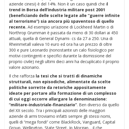
aziende cinesi) è del 14%. Non è un caso quindi che i
l
trend in Borsa dell’industria militare post 2001
(beneficiando delle scelte legate alle “guerre infinite
al terrorismo”) sia ancora più spaventoso di quello
recente.
Ad esempio un’azione di Lockheed Martin o di
Northrop Grumman è passata da meno di 30 dollari ai 450
attuali, quella di General Dynami- cs da 27 a 250. Una di
Rheinmetall valeva 10 euro ed ora ha un prezzo di oltre
300 e pure Leonardo (nonostante un calo fisiologico per
motivi contingenti e specifici durante la dismissione del
proprio civile) negli ultimi dieci anni ha decuplicato il proprio
valore azionario.
Il che rafforza
la tesi che si tratti di dinamiche
strutturali, non episodiche, alimentate da scelte
politiche sorrette da retoriche appositamente
ideate per portare alla formazione di un complesso
di cui oggi occorre allargare la denominazione:
“militare-industriale-finanziario”
. Ben diverso da quello
del XX secolo. Tra i principali azionisti delle maggiori
aziende di armi troviamo infatti sempre gli stessi nomi,
quelli di “mega fondi” come BlackRock, Vanguard, Capital
Group, Wellington, State Street, Jp Morgan… il che