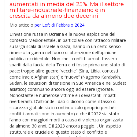
aumentati in media del 25%. Ma il settore
militare-industriale-finanziario è in
crescita da almeno due decenni
Mio articolo
per Left di Febbraio 2024
L’invasione russa in Ucraina e la nuova esplosione del
contesto Mediorientale, in particolare con l’attacco militare
su larga scala di Israele a Gaza, hanno in un certo senso
rimesso la guerra nel fuoco di attenzione dell’opinione
pubblica occidentale. Non che i conflitti armati fossero
spariti dalla faccia della Terra e ci fosse prima uno stato di
pace: troppe altre guerre “vecchie” (Siria, Libia, contesti
come Iraq e Afghanistan) e “nuove” (Nagorno Karabakh,
Sudan, le situazioni di tensione in Sud America e nel Sudest
asiatico) continuano ancora oggi ad essere ignorate.
Nonostante le numerose vittime e i devastanti impatti
riverberanti. D’altronde i dati ci dicono come il tasso di
sicurezza globale sia in continuo calo (proprio perché i
conflitti armati sono in aumento) e che il 2022 sia stato
l’anno con maggiori morti a causa di violenza organizzata
da almeno 30 anni. E il 2023 ancora peggio… Un aspetto
strutturale e cruciale di questo stato di conflitto e