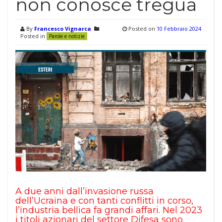
non conosce tregua
By
Francesco Vignarca
Posted on
10 Febbraio 2024
Posted in
Parole e notizie
A due anni dall’invasione russa
dell’Ucraina e con tanti conflitti in corso,
l’industria bellica fa grandi affari. Nel 2023
i titoli azionari del settore Difesa sono