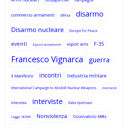
Campagna ICAN
disarmo
commercio armamenti
difesa
Disarmo nucleare
Europe for Peace
eventi
F-35
export armi
Export armamenti
Francesco Vignarca
guerra
incontri
Industria militare
Il Manifesto
International Campaign to Abolish Nuclear Weapons
interventi
interviste
Intervista
Italia ripensaci
Nonviolenza
Osservatorio Mil€x
Legge 185/90