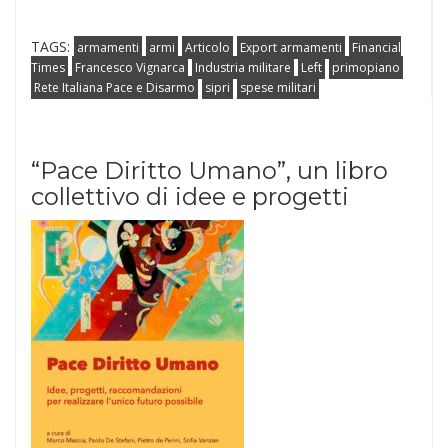
TAGS:
armamenti
armi
Articolo
Export armamenti
Financial
Times
Francesco Vignarca
Industria militare
Left
primopiano
Rete Italiana Pace e Disarmo
sipri
spese militari
“Pace Diritto Umano”, un libro
collettivo di idee e progetti