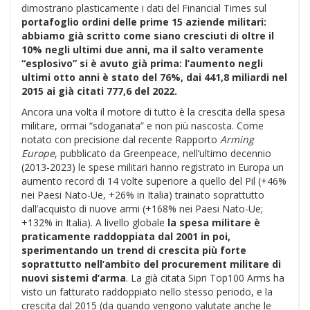
dimostrano plasticamente i dati del Financial Times sul
portafoglio ordini delle prime 15 aziende militari:
abbiamo già scritto come siano cresciuti di oltre il
10% negli ultimi due anni, ma il salto veramente
“esplosivo” si è avuto già prima: l’aumento negli
ultimi otto anni è stato del 76%, dai 441,8 miliardi nel
2015 ai già citati 777,6 del 2022.
Ancora una volta il motore di tutto è la crescita della spesa
militare, ormai “sdoganata” e non più nascosta. Come
notato con precisione dal recente Rapporto
Arming
Europe
, pubblicato da Greenpeace, nell’ultimo decennio
(2013-2023) le spese militari hanno registrato in Europa un
aumento record di 14 volte superiore a quello del Pil (+46%
nei Paesi Nato-Ue, +26% in Italia) trainato soprattutto
dall’acquisto di nuove armi (+168% nei Paesi Nato-Ue;
+132% in Italia). A livello globale
la spesa militare è
praticamente raddoppiata dal 2001 in poi,
sperimentando un trend di crescita più forte
soprattutto nell’ambito del procurement militare di
nuovi sistemi d’arma
. La già citata Sipri Top100 Arms ha
visto un fatturato raddoppiato nello stesso periodo, e la
crescita dal 2015 (da quando vengono valutate anche le