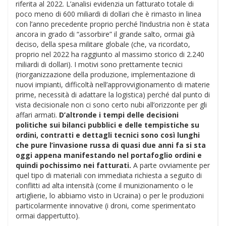
riferita al 2022. L’analisi evidenzia un fatturato totale di
poco meno di 600 miliardi di dollari che è rimasto in linea
con l’anno precedente proprio perché l’industria non è stata
ancora in grado di “assorbire” il grande salto, ormai già
deciso, della spesa militare globale (che, va ricordato,
proprio nel 2022 ha raggiunto al massimo storico di 2.240
miliardi di dollari). I motivi sono prettamente tecnici
(riorganizzazione della produzione, implementazione di
nuovi impianti, difficoltà nell’approvvigionamento di materie
prime, necessità di adattare la logistica) perché dal punto di
vista decisionale non ci sono certo nubi all’orizzonte per gli
affari armati.
D’altronde i tempi delle decisioni
politiche sui bilanci pubblici e delle tempistiche su
ordini, contratti e dettagli tecnici sono così lunghi
che pure l’invasione russa di quasi due anni fa si sta
oggi appena manifestando nel portafoglio ordini e
quindi pochissimo nei fatturati.
A parte ovviamente per
quel tipo di materiali con immediata richiesta a seguito di
conflitti ad alta intensità (come il munizionamento o le
artiglierie, lo abbiamo visto in Ucraina) o per le produzioni
particolarmente innovative (i droni, come sperimentato
ormai dappertutto).