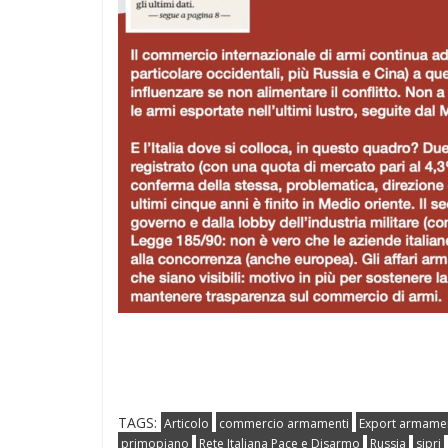
TAGS:
Articolo
commercio armamenti
Export armame
primopiano
Rete Italiana Pace e Disarmo
Russia
sipri