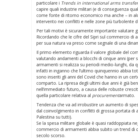
particolare i
Trends in international arms transfe
capire quali industrie militari (e di conseguenza q
come fonte di ritorno economico ma anche – in alc
intervento nei conflitti e nelle zone più turbolente d
Per tali motivi è sicuramente importante valutare gli 
Ricordando che le cifre del Sipri sul commercio di 
per sua natura va preso come segnale di una dinam
Il primo elemento riguarda il valore globale del co
valutando andamenti a blocchi di cinque anni (per su
armamenti si realizza su periodi medio-lunghi, da q
infatti in inganno che l’ultimo quinquennio abbia to
sono inseriti gli anni del Covid che hanno in un c
comparto. La ripresa degli ultimi due anni è già ben
nell’immediato futuro, a causa delle robuste cresci
quella particolare relativa al
procurement
armato.
Tendenza che va ad irrobustire un aumento di spe
dal coinvolgimento in conflitti di grossa portata di
Palestina su tutti).
Se la spesa militare globale è quasi raddoppiata ne
commercio di armamenti abbia subito un trend di cre
secolo scorso.