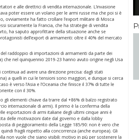
tori e alle direttrici di vendita internazionale. L’invasione
zzava poter essere un volano per le armi russe ma che poi si è
o, ovviamente ha fatto crollare l’export militare di Mosca
P
essi sicuramente la Francia, che ha strategie di vendita
to, ha saputo approfittare della situazione anche se
rotagonisti dell’export di armamenti: oltre il 40% del mercato
e del raddoppio di importazioni di armamenti da parte dei
ina) che nel quinquennio 2019-23 hanno avuto origine negli Usa
continua ad avere una direzione precisa: dagli stati
ina) a quelli in cui le tensioni sono maggiori, e dunque si cerca
aso è verso l’Asia e l’Oceania che finisce il 37% di tutte le
oriente con il 30%.
no gli elementi chiave da trarre dal +86% di balzo registrato
o internazionale di armi). Il primo è la conferma della
lle esportazioni di armi italiane degli ultimi cinque anni è
tita delle motivazioni date dal governo e dalla lobby
a proposta di peggioramento della Legge 185/90: non è vero che
e quindi fragili rispetto alla concorrenza (anche europea). Gli
la non vuole che siano visibili: motivo in più per sostenere la