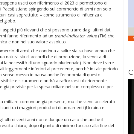
rs
appena usciti con riferimento al 2023 ci permettono di
uali Paesi) stiano spingendo sul commercio di armi non solo
uni casi soprattutto – come strumento di influenza e
el globo.
aspetti più rilevanti che si possono trarre dagli ultimi dati.
armi fanno riferimento ad un
trend-indicator value
(Tiv) che
ica e non nel suo valore assoluto.
mmercio di armi, che continua a salire sia su base annua che
a natura sia di accordi che di produzione, la vendita di
ui la necessitò di uno sguardo pluriennale). Non deve trarre
tali leggermente inferiori al precedente, perché in tale periodo
C
erto senso messo in pausa anche l’economia di questo
 visibile e sicuramente andrà a rafforzarsi ulteriormente
te già previste per la spesa miliare nel suo complesso e per
sa militare comunque già presente, ma che viene accelerato
 alcuni tra i maggiori produttori di armamenti (Ucraina e
gli ultimi venti anni non è dunque un caso che anche il
scita chiaro, dopo il punto di minimo toccato alla fine del