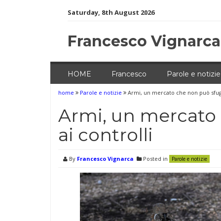
Skip
Saturday, 8th August 2026
to
content
Francesco Vignarca
HOME
Francesco
Parole e notizie
home
Parole e notizie
Armi, un mercato che non può sfugg
Armi, un mercato
ai controlli
By
Francesco Vignarca
Posted in
Parole e notizie