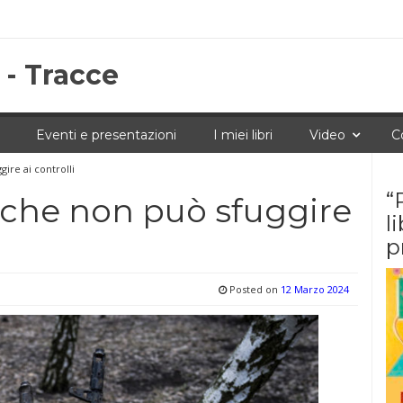
 - Tracce
Eventi e presentazioni
I miei libri
Video
C
ire ai controlli
“
 che non può sfuggire
l
p
Posted on
12 Marzo 2024