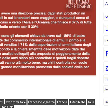
A
c
e
I
I
in
nti
export militare
Francesco Vignarca
Francia
Il Manifesto
Italia
Stati Uniti