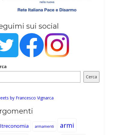
eguimi sui social
rca
Cerca
eets by Francesco Vignarca
rgomenti
armi
ltreconomia
armamenti