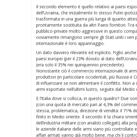
Il secondo elemento è quello relativo ai paesi esporta
dell’Ucraina, che inizialmente lo stesso Putin ipoti
trasformata in una guerra più lunga di quanto attes
prontamente sostituita da altri Paesi fornitori. Tra 
pubblico-private molto aggressive in questo compar
ovviamente rimangono sempre gli Stati uniti i veri p
internazionale è loro appannaggio.
Un dato davvero rilevante ed esplicito. Figlio anch
paesi europei (per il 23% dovuto al dato dell’Ucra
(era solo il 35% nei quinquennio precedente).
Nonostante ciò il commercio internazionale di armi 
produttori (in particolare occidentali, più Russia e C
di influenzare se non alimentare il conflitto. Non a c
armi esportate nell’ultimi lustro, seguite dal Medio 
E l’Italia dove si colloca, in questo quadro? Due so
(con una quota di mercato pari al 4,3% del commerci
stessa, problematica, direzione di vendita: il 71% de
finito in Medio oriente. Il secondo è la chiara smen
dell’industria militare (con analisti collegati) all
le aziende italiane delle armi siano più controllate 
affari armati vanno già molto bene, ma chi li control