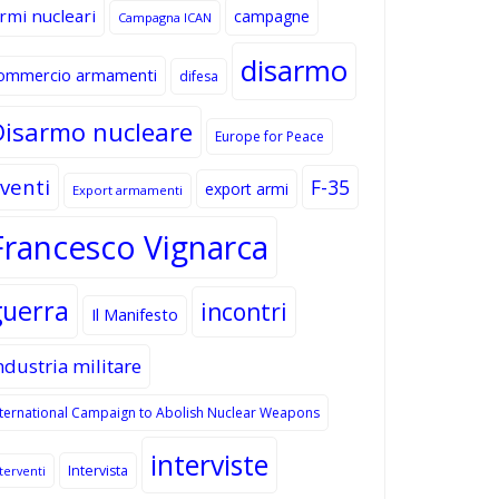
rmi nucleari
campagne
Campagna ICAN
disarmo
ommercio armamenti
difesa
Disarmo nucleare
Europe for Peace
venti
F-35
export armi
Export armamenti
Francesco Vignarca
guerra
incontri
Il Manifesto
ndustria militare
nternational Campaign to Abolish Nuclear Weapons
interviste
Intervista
terventi