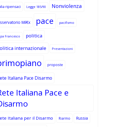
Nonviolenza
alia ripensaci
Legge 185/90
pace
sservatorio Mil€x
pacifismo
politica
apa Francesco
olitica internazionale
Presentazioni
primopiano
proposte
ete Italiana Pace Disarmo
Rete Italiana Pace e
Disarmo
ete Italiana per il Disarmo
Russia
Riarmo