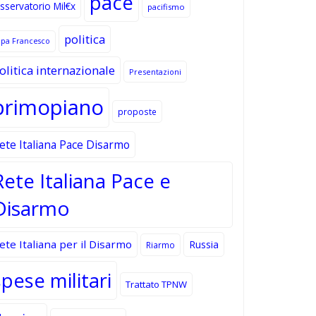
pace
sservatorio Mil€x
pacifismo
politica
apa Francesco
olitica internazionale
Presentazioni
primopiano
proposte
ete Italiana Pace Disarmo
Rete Italiana Pace e
Disarmo
ete Italiana per il Disarmo
Russia
Riarmo
spese militari
Trattato TPNW