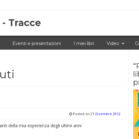
 - Tracce
Eventi e presentazioni
I miei libri
Video
C
“
uti
l
p
Posted on
21 Dicembre 2012
anti della mia esperienza degli ultimi anni