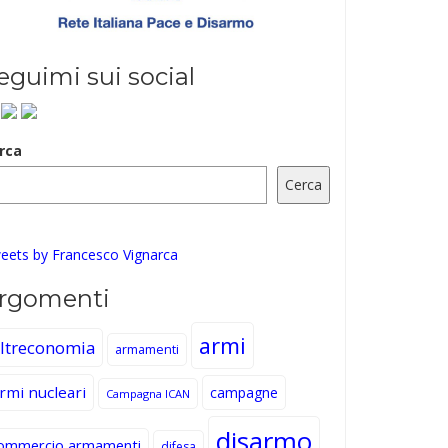
eguimi sui social
rca
Cerca
eets by Francesco Vignarca
rgomenti
armi
ltreconomia
armamenti
rmi nucleari
campagne
Campagna ICAN
disarmo
ommercio armamenti
difesa