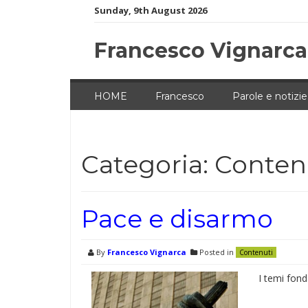
Skip
Sunday, 9th August 2026
to
content
Francesco Vignarca
HOME
Francesco
Parole e notizie
Categoria:
Conten
Pace e disarmo
By
Francesco Vignarca
Posted in
Contenuti
I temi fond