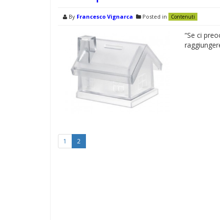
By
Francesco Vignarca
Posted in
Contenuti
“Se ci preo
raggiunger
1
2