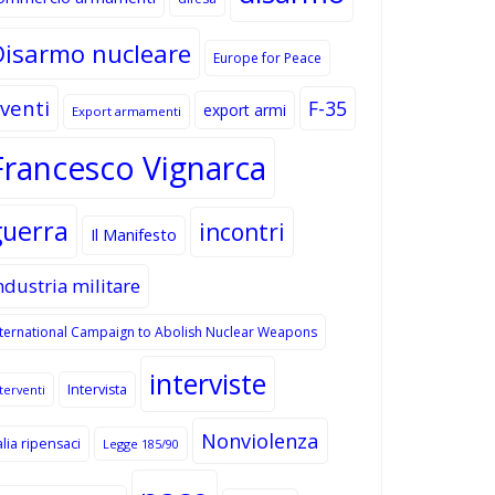
Disarmo nucleare
Europe for Peace
venti
F-35
export armi
Export armamenti
Francesco Vignarca
guerra
incontri
Il Manifesto
ndustria militare
nternational Campaign to Abolish Nuclear Weapons
interviste
Intervista
terventi
Nonviolenza
alia ripensaci
Legge 185/90