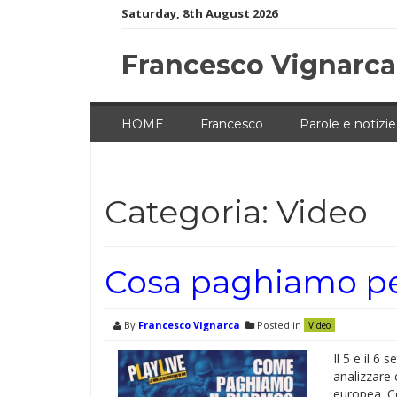
Skip
Saturday, 8th August 2026
to
content
Francesco Vignarca
HOME
Francesco
Parole e notizie
Categoria:
Video
Cosa paghiamo per
By
Francesco Vignarca
Posted in
Video
Il 5 e il 6
analizzare 
europea. Co