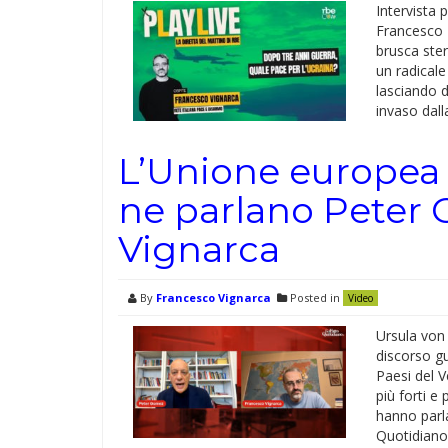
Intervista 
Francesco 
brusca ster
un radicale
lasciando 
invaso dall
L’Unione europea e
ne parlano Peter
Vignarca
By
Francesco Vignarca
Posted in
Video
Ursula von
discorso gu
Paesi del V
più forti e
hanno parla
Quotidiano