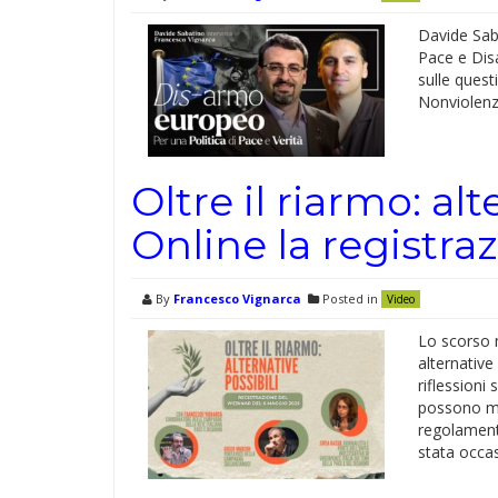
Davide Saba
Pace e Dis
sulle quest
Nonviolenza
Oltre il riarmo: alt
Online la registra
By
Francesco Vignarca
Posted in
Video
Lo scorso m
alternative
riflessioni
possono me
regolamenta
stata occa