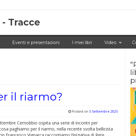
 - Tracce
Eventi e presentazioni
I miei libri
Video
C
“
l
p
 il riarmo?
Posted on
5 Settembre 2025
 settembre Cernobbio ospita una serie di incontri per
cosa paghiamo per il riarmo, nella recente svolta bellicista
n Francesco Vignarca raccontiamo l’iniziativa di Rete