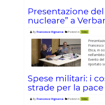
Presentazione del
nucleare” a Verba
By
Francesco Vignarca
Posted in
Video
Presentazio
Francesco 
Etica, in o
nell’ambito
Evento del 
riportato sot
Spese militari: i co
strade per la pace
By
Francesco Vignarca
Posted in
Video