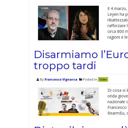
Il 4 marzo
Leyen ha p
ribattezzat
rafforzare 
circa 800 m
ragioni e l
Disarmiamo l’Euro
troppo tardi
By
Francesco Vignarca
Posted in
Video
Di cosa si 
onda gioved
nazionale 
Francesco 
RearmEu, c