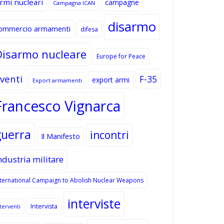
rmi nucleari
campagne
Campagna ICAN
disarmo
ommercio armamenti
difesa
Disarmo nucleare
Europe for Peace
venti
F-35
export armi
Export armamenti
Francesco Vignarca
guerra
incontri
Il Manifesto
ndustria militare
nternational Campaign to Abolish Nuclear Weapons
interviste
Intervista
terventi