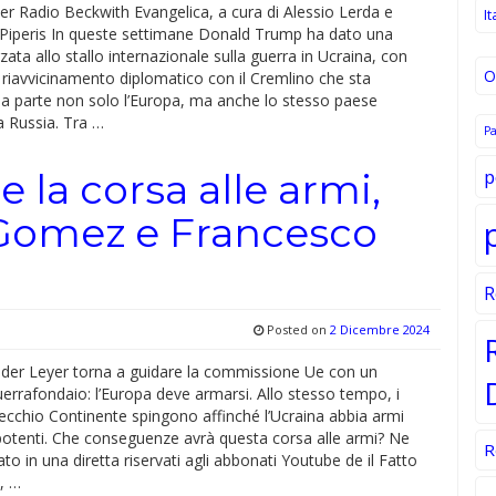
per Radio Beckwith Evangelica, a cura di Alessio Lerda e
It
Piperis In queste settimane Donald Trump ha dato una
zata allo stallo internazionale sulla guerra in Ucraina, con
O
 riavvicinamento diplomatico con il Cremlino che sta
da parte non solo l’Europa, ma anche lo stesso paese
a Russia. Tra …
P
p
 la corsa alle armi,
 Gomez e Francesco
R
Posted on
2 Dicembre 2024
 der Leyer torna a guidare la commissione Ue con un
errafondaio: l’Europa deve armarsi. Allo stesso tempo, i
ecchio Continente spingono affinché l’Ucraina abbia armi
 potenti. Che conseguenze avrà questa corsa alle armi? Ne
R
to in una diretta riservati agli abbonati Youtube de il Fatto
, …