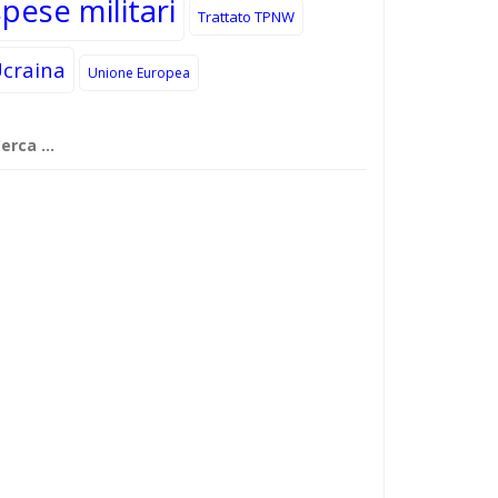
spese militari
Trattato TPNW
craina
Unione Europea
cerca
r: