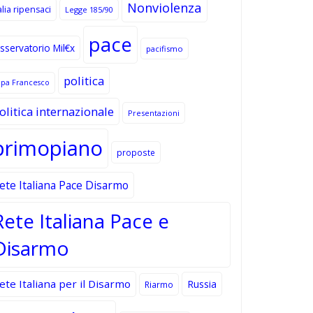
Nonviolenza
alia ripensaci
Legge 185/90
pace
sservatorio Mil€x
pacifismo
politica
apa Francesco
olitica internazionale
Presentazioni
primopiano
proposte
ete Italiana Pace Disarmo
Rete Italiana Pace e
Disarmo
ete Italiana per il Disarmo
Russia
Riarmo