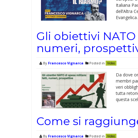
Italiana P
dell’Altra 
Evangelica.
Gli obiettivi NATO 
numeri, prospetti
By
Francesco Vignarca
Posted in
Video
Da dove ori
membri par
veri obblig
tutta retori
questa scel
Come si raggiunge
By
Francesco Vignarca
Posted in
Video