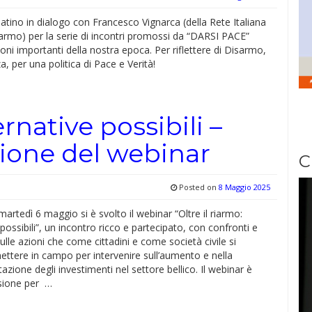
tino in dialogo con Francesco Vignarca (della Rete Italiana
armo) per la serie di incontri promossi da “DARSI PACE”
ioni importanti della nostra epoca. Per riflettere di Disarmo,
, per una politica di Pace e Verità!
ernative possibili –
zione del webinar
C
Posted on
8 Maggio 2025
artedì 6 maggio si è svolto il webinar “Oltre il riarmo:
 possibili”, un incontro ricco e partecipato, con confronti e
 sulle azioni che come cittadini e come società civile si
ttere in campo per intervenire sull’aumento e nella
zione degli investimenti nel settore bellico. Il webinar è
sione per …