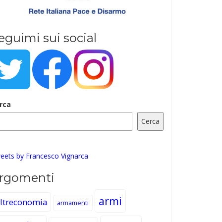
eguimi sui social
rca
Cerca
eets by Francesco Vignarca
rgomenti
armi
ltreconomia
armamenti