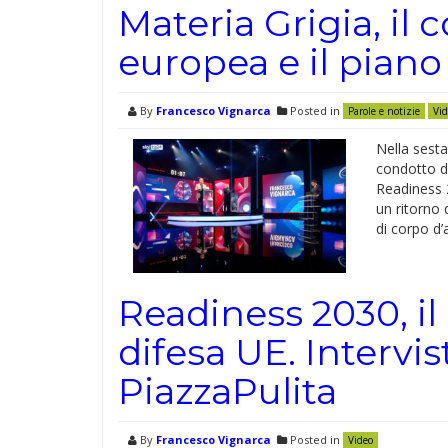
Materia Grigia, il 
europea e il pian
By
Francesco Vignarca
Posted in
Parole e notizie
Vid
Nella sesta
condotto da
Readiness 
un ritorno d
di corpo d’
Readiness 2030, il
difesa UE. Intervi
PiazzaPulita
By
Francesco Vignarca
Posted in
Video