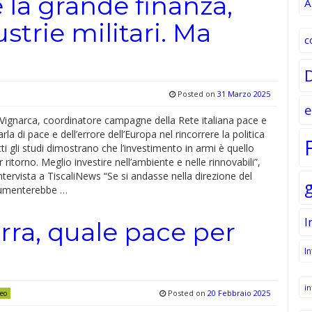
è la grande finanza,
A
strie militari. Ma
c
Posted on
31 Marzo 2025
e
Vignarca, coordinatore campagne della Rete italiana pace e
la di pace e dell’errore dell’Europa nel rincorrere la politica
utti gli studi dimostrano che l’investimento in armi è quello
 ritorno. Meglio investire nell’ambiente e nelle rinnovabili”,
intervista a TiscaliNews “Se si andasse nella direzione del
aumenterebbe …
I
rra, quale pace per
I
in
Posted on
20 Febbraio 2025
eo