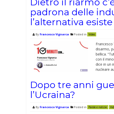
Dietro il riarmo c’
padrona delle indu
l’alternativa esiste
By
Francesco Vignarca
Posted in
Video
Francesco 
disarmo, par
bellica. “T
con il minor
dice in un 
nucleare 
Dopo tre anni gue
l’Ucraina?
By
Francesco Vignarca
Posted in
Parole e notizie
Vid