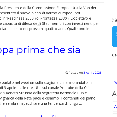
, la Presidente della Commissione Europea Ursula Von der
resentato il nuovo piano di riarmo europeo, poi
o in ‘Readiness 2030‘ (o ‘Prontezza 2030’). L’obiettivo è
S
le capacità di difesa degli Stati membri con investimenti per
iliardi di euro nei prossimi quattro anni. Quali sono le
e …
pa prima che sia
Ce
Posted on
3 Aprile 2025
Tw
è parlato nel webinar sulla stagione di riarmo andato in
ì 3 aprile – alle ore 18 – sul canale Youtube della Cub
A
con Renato Strumia della segreteria nazionale Cub e
Vignarca della Rete pace e disarmo I contenuti del piano
he sembra rispecchiare una tendenza di lungo …
A