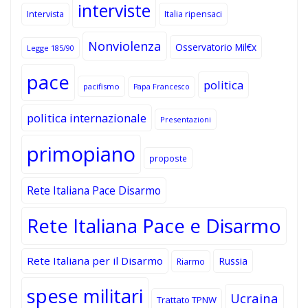
interviste
Intervista
Italia ripensaci
Nonviolenza
Osservatorio Mil€x
Legge 185/90
pace
politica
pacifismo
Papa Francesco
politica internazionale
Presentazioni
primopiano
proposte
Rete Italiana Pace Disarmo
Rete Italiana Pace e Disarmo
Rete Italiana per il Disarmo
Russia
Riarmo
spese militari
Ucraina
Trattato TPNW