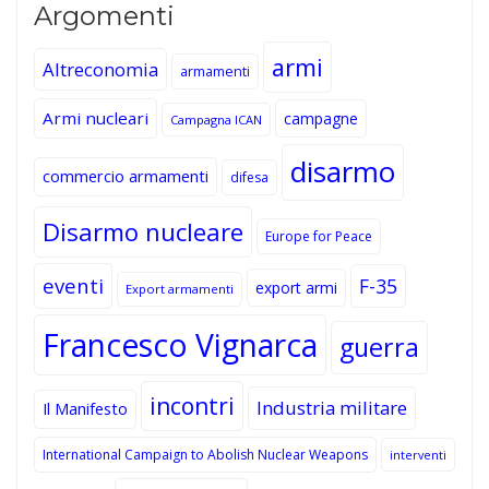
Argomenti
armi
Altreconomia
armamenti
Armi nucleari
campagne
Campagna ICAN
disarmo
commercio armamenti
difesa
Disarmo nucleare
Europe for Peace
eventi
F-35
export armi
Export armamenti
Francesco Vignarca
guerra
incontri
Industria militare
Il Manifesto
International Campaign to Abolish Nuclear Weapons
interventi