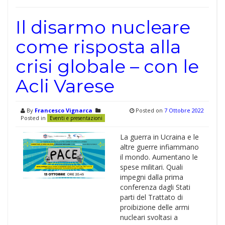
Il disarmo nucleare
come risposta alla
crisi globale – con le
Acli Varese
By
Francesco Vignarca
Posted on
7 Ottobre 2022
Posted in
Eventi e presentazioni
La guerra in Ucraina e le
altre guerre infiammano
il mondo. Aumentano le
spese militari. Quali
impegni dalla prima
conferenza dagli Stati
parti del Trattato di
proibizione delle armi
nucleari svoltasi a