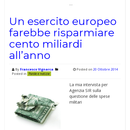
…
Un esercito europeo
farebbe risparmiare
cento miliardi
all’anno
By
Francesco Vignarca
Posted on
20 Ottobre 2014
Posted in
Parole e notizie
La mia intervista per
Agenzia SIR sulla
questione delle spese
militari