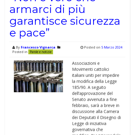
armarci di più
garantisce sicurezza
e pace”
By
Francesco Vignarca
Posted on
5 Marzo 2024
Posted in
Parole e notizie
Associazioni e
Movimenti cattolici
italiani uniti per impedire
la modifica della Legge
185/90. A seguito
dell’approvazione del
Senato avvenuta a fine
febbraio, sarà a breve in
discussione alla Camera
dei Deputati il Disegno di
Legge di iniziativa
governativa che