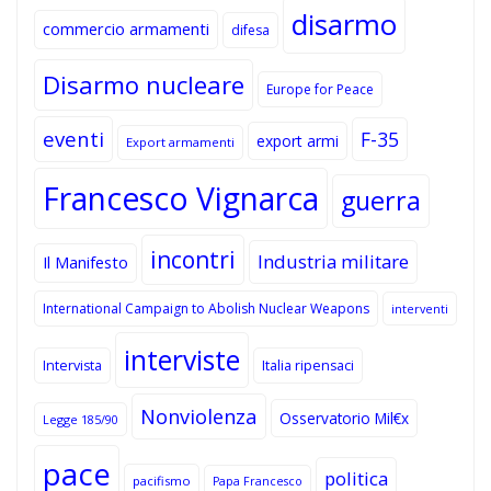
disarmo
commercio armamenti
difesa
Disarmo nucleare
Europe for Peace
eventi
F-35
export armi
Export armamenti
Francesco Vignarca
guerra
incontri
Industria militare
Il Manifesto
International Campaign to Abolish Nuclear Weapons
interventi
interviste
Intervista
Italia ripensaci
Nonviolenza
Osservatorio Mil€x
Legge 185/90
pace
politica
pacifismo
Papa Francesco