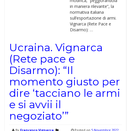
modifica, “peggiorandola
in maniera rilevante”, la
normativa italiana
sull’esportazione di armi.
Vignarca (Rete Pace e
Disarmo): …
Ucraina. Vignarca
(Rete pace e
Disarmo): “Il
momento giusto per
dire ‘tacciano le armi
e si avvii il
negoziato’”
By
Francesco Vignarca
Posted on
5 Novembre 2022