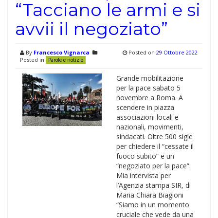
“Tacciano le armi e si
avvii il negoziato”
By
Francesco Vignarca
Posted on
29 Ottobre 2022
Posted in
Parole e notizie
Grande mobilitazione
per la pace sabato 5
novembre a Roma. A
scendere in piazza
associazioni locali e
nazionali, movimenti,
sindacati. Oltre 500 sigle
per chiedere il “cessate il
fuoco subito” e un
“negoziato per la pace”.
Mia intervista per
l’Agenzia stampa SIR, di
Maria Chiara Biagioni
“Siamo in un momento
cruciale che vede da una