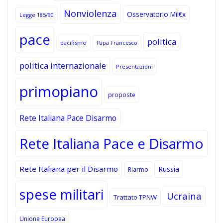
Nonviolenza
Osservatorio Mil€x
Legge 185/90
pace
politica
pacifismo
Papa Francesco
politica internazionale
Presentazioni
primopiano
proposte
Rete Italiana Pace Disarmo
Rete Italiana Pace e Disarmo
Rete Italiana per il Disarmo
Russia
Riarmo
spese militari
Ucraina
Trattato TPNW
Unione Europea