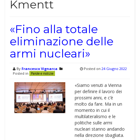
Kmentt
«Fino alla totale
eliminazione delle
armi nucleari»
By
Francesco Vignarca
Posted on
24 Giugno 2022
Posted in
Parole e notizie
«Siamo venuti a Vienna
per definire il lavoro dei
prossimi anni, e c’è
molto da fare. Ma in un
momento in cui il
multilateralismo e le
politiche sulle armi
nucleari stanno andando
nella direzione sbagliata.