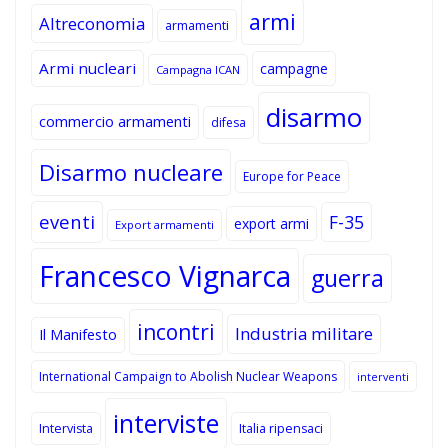
armi
Altreconomia
armamenti
Armi nucleari
campagne
Campagna ICAN
disarmo
commercio armamenti
difesa
Disarmo nucleare
Europe for Peace
eventi
F-35
export armi
Export armamenti
Francesco Vignarca
guerra
incontri
Industria militare
Il Manifesto
International Campaign to Abolish Nuclear Weapons
interventi
interviste
Intervista
Italia ripensaci