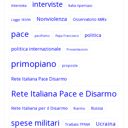
interviste
Intervista
Italia ripensaci
Nonviolenza
Osservatorio Mil€x
Legge 185/90
pace
politica
pacifismo
Papa Francesco
politica internazionale
Presentazioni
primopiano
proposte
Rete Italiana Pace Disarmo
Rete Italiana Pace e Disarmo
Rete Italiana per il Disarmo
Russia
Riarmo
spese militari
Ucraina
Trattato TPNW