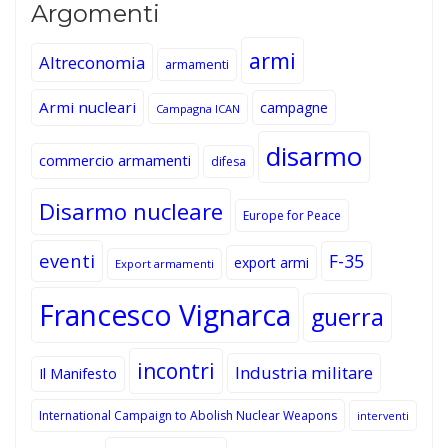
Argomenti
armi
Altreconomia
armamenti
Armi nucleari
campagne
Campagna ICAN
disarmo
commercio armamenti
difesa
Disarmo nucleare
Europe for Peace
eventi
F-35
export armi
Export armamenti
Francesco Vignarca
guerra
incontri
Industria militare
Il Manifesto
International Campaign to Abolish Nuclear Weapons
interventi