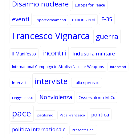
Disarmo nucleare
Europe for Peace
eventi
F-35
export armi
Export armamenti
Francesco Vignarca
guerra
incontri
Industria militare
Il Manifesto
International Campaign to Abolish Nuclear Weapons
interventi
interviste
Intervista
Italia ripensaci
Nonviolenza
Osservatorio Mil€x
Legge 185/90
pace
politica
pacifismo
Papa Francesco
politica internazionale
Presentazioni