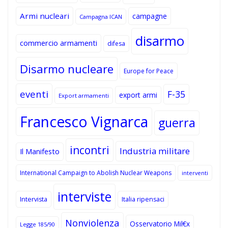
Armi nucleari
campagne
Campagna ICAN
disarmo
commercio armamenti
difesa
Disarmo nucleare
Europe for Peace
eventi
F-35
export armi
Export armamenti
Francesco Vignarca
guerra
incontri
Industria militare
Il Manifesto
International Campaign to Abolish Nuclear Weapons
interventi
interviste
Intervista
Italia ripensaci
Nonviolenza
Osservatorio Mil€x
Legge 185/90