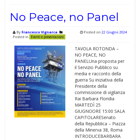
No Peace, no Panel
By
Francesco Vignarca
Posted on
22 Giugno 2024
Posted in
Eventi e presentazioni
TAVOLA ROTONDA –
NO PEACE, NO
PANELUna proposta per
il Servizio Pubblico su
media e racconto della
guerra Su iniziativa della
Presidente della
commissione di vigilanza
Rai Barbara Floridia
MARTEDÌ 25
GIUGNOORE 15:00 SALA
CAPITOLARESenato
della Repubblica – Piazza
della Minerva 38, Roma
INTRODUCEBARBARA