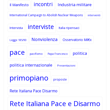
incontri
Industria militare
Il Manifesto
International Campaign to Abolish Nuclear Weapons
interventi
interviste
Intervista
Italia ripensaci
Nonviolenza
Osservatorio Mil€x
Legge 185/90
pace
politica
pacifismo
Papa Francesco
politica internazionale
Presentazioni
primopiano
proposte
Rete Italiana Pace Disarmo
Rete Italiana Pace e Disarmo