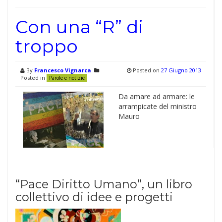
Con una “R” di
troppo
By
Francesco Vignarca
Posted on
27 Giugno 2013
Posted in
Parole e notizie
Da amare ad armare: le
arrampicate del ministro
Mauro
“Pace Diritto Umano”, un libro
collettivo di idee e progetti