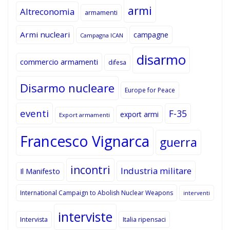
armi
Altreconomia
armamenti
Armi nucleari
campagne
Campagna ICAN
disarmo
commercio armamenti
difesa
Disarmo nucleare
Europe for Peace
eventi
F-35
export armi
Export armamenti
Francesco Vignarca
guerra
incontri
Industria militare
Il Manifesto
International Campaign to Abolish Nuclear Weapons
interventi
interviste
Intervista
Italia ripensaci