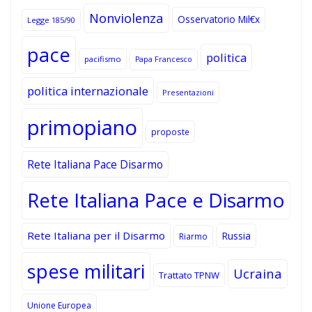
Nonviolenza
Osservatorio Mil€x
Legge 185/90
pace
politica
pacifismo
Papa Francesco
politica internazionale
Presentazioni
primopiano
proposte
Rete Italiana Pace Disarmo
Rete Italiana Pace e Disarmo
Rete Italiana per il Disarmo
Russia
Riarmo
spese militari
Ucraina
Trattato TPNW
Unione Europea