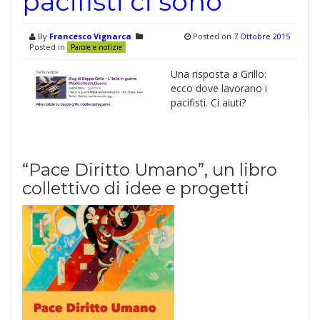
pacifisti ci sono
By
Francesco Vignarca
Posted on
7 Ottobre 2015
Posted in
Parole e notizie
Una risposta a Grillo:
ecco dove lavorano i
pacifisti. Ci aiuti?
“Pace Diritto Umano”, un libro
collettivo di idee e progetti