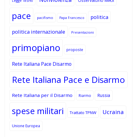
Osservatorio Mil€x
Legge 185/90
pace
politica
pacifismo
Papa Francesco
politica internazionale
Presentazioni
primopiano
proposte
Rete Italiana Pace Disarmo
Rete Italiana Pace e Disarmo
Rete Italiana per il Disarmo
Russia
Riarmo
spese militari
Ucraina
Trattato TPNW
Unione Europea