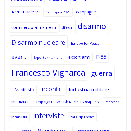
Armi nucleari
campagne
Campagna ICAN
disarmo
commercio armamenti
difesa
Disarmo nucleare
Europe for Peace
eventi
F-35
export armi
Export armamenti
Francesco Vignarca
guerra
incontri
Industria militare
Il Manifesto
International Campaign to Abolish Nuclear Weapons
interventi
interviste
Intervista
Italia ripensaci
Nonviolenza