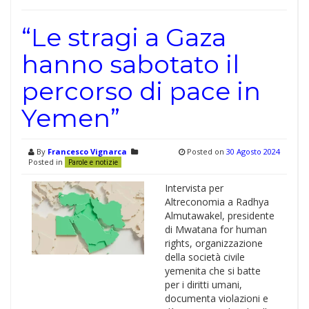
“Le stragi a Gaza
hanno sabotato il
percorso di pace in
Yemen”
By
Francesco Vignarca
Posted on
30 Agosto 2024
Posted in
Parole e notizie
Intervista per
Altreconomia a Radhya
Almutawakel, presidente
di Mwatana for human
rights, organizzazione
della società civile
yemenita che si batte
per i diritti umani,
documenta violazioni e