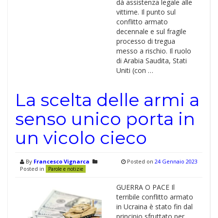
dà assistenza legale alle
vittime. Il punto sul
conflitto armato
decennale e sul fragile
processo di tregua
messo a rischio. Il ruolo
di Arabia Saudita, Stati
Uniti (con …
La scelta delle armi a
senso unico porta in
un vicolo cieco
By
Francesco Vignarca
Posted on
24 Gennaio 2023
Posted in
Parole e notizie
GUERRA O PACE Il
terribile conflitto armato
in Ucraina è stato fin dal
principio sfruttato per