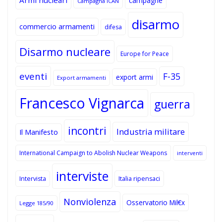
campagne
Campagna ICAN
disarmo
commercio armamenti
difesa
Disarmo nucleare
Europe for Peace
eventi
F-35
export armi
Export armamenti
Francesco Vignarca
guerra
incontri
Industria militare
Il Manifesto
International Campaign to Abolish Nuclear Weapons
interventi
interviste
Intervista
Italia ripensaci
Nonviolenza
Osservatorio Mil€x
Legge 185/90