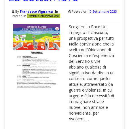
By
Francesco Vignarca
Posted on
10 Settembre 2023
Posted in
Eventi e presentazioni
Scegliere la Pace Un
impegno di ciascuno,
una prospettiva per tutti
Nella convinzione che la
scelta dell’Obiezione di
Coscienza e l’esperienza
del Servizio Civile
abbiano qualcosa di
significativo da dire in un
contesto come quello
attuale, attraversato da
guerre e violenze, in cui
urgente è la necessità di
immaginare strade
nuove, non armate e
nonviolente, per
risolvere …