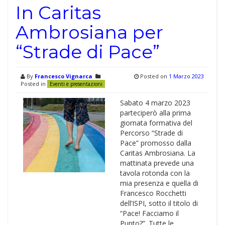
In Caritas
Ambrosiana per
“Strade di Pace”
By
Francesco Vignarca
Posted on
1 Marzo 2023
Posted in
Eventi e presentazioni
Sabato 4 marzo 2023
parteciperò alla prima
giornata formativa del
Percorso “Strade di
Pace” promosso dalla
Caritas Ambrosiana. La
mattinata prevede una
tavola rotonda con la
mia presenza e quella di
Francesco Rocchetti
dell’ISPI, sotto il titolo di
“Pace! Facciamo il
Punto?”. Tutte le