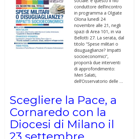
sociale: è questo il filo
conduttore dell’incontro
in programma a Olgiate
Olona lunedì 24
novembre alle 21, negli
spazi di Area 101, in via
Bellotti 27. La serata, dal
titolo “Spese militari o
disuguaglianze? Impatti
socioeconomici”,
proporrà due interventi
di approfondimento:
Meri Salati,
dell’Osservatorio delle …
Scegliere la Pace, a
Cornaredo con la
Diocesi di Milano il
23 settembre