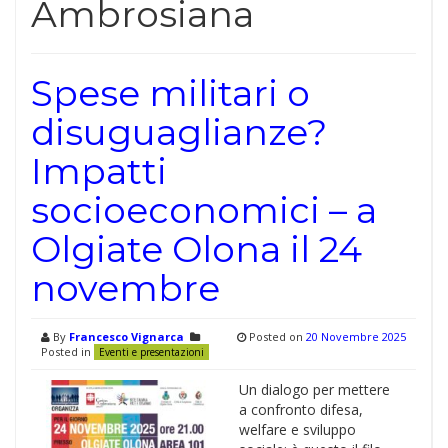
Ambrosiana
Spese militari o
disuguaglianze?
Impatti
socioeconomici – a
Olgiate Olona il 24
novembre
By
Francesco Vignarca
Posted on
20 Novembre 2025
Posted in
Eventi e presentazioni
Un dialogo per mettere
a confronto difesa,
welfare e sviluppo