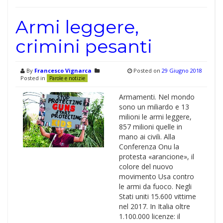
Armi leggere,
crimini pesanti
By
Francesco Vignarca
Posted on
29 Giugno 2018
Posted in
Parole e notizie
Armamenti. Nel mondo
sono un miliardo e 13
milioni le armi leggere,
857 milioni quelle in
mano ai civili. Alla
Conferenza Onu la
protesta «arancione», il
colore del nuovo
movimento Usa contro
le armi da fuoco. Negli
Stati uniti 15.600 vittime
nel 2017. In Italia oltre
1.100.000 licenze: il