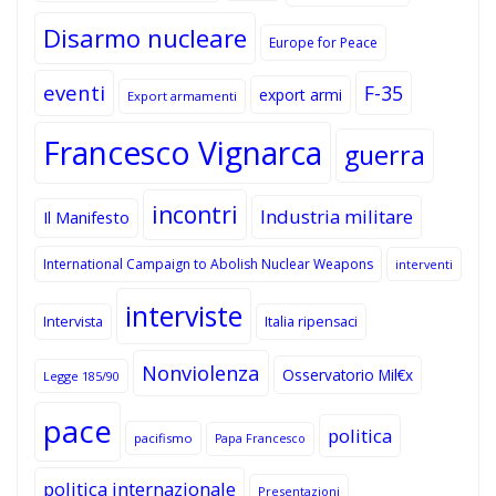
Disarmo nucleare
Europe for Peace
eventi
F-35
export armi
Export armamenti
Francesco Vignarca
guerra
incontri
Industria militare
Il Manifesto
International Campaign to Abolish Nuclear Weapons
interventi
interviste
Intervista
Italia ripensaci
Nonviolenza
Osservatorio Mil€x
Legge 185/90
pace
politica
pacifismo
Papa Francesco
politica internazionale
Presentazioni