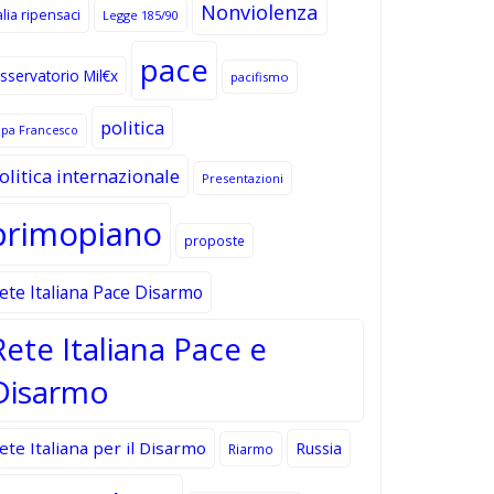
Nonviolenza
alia ripensaci
Legge 185/90
pace
sservatorio Mil€x
pacifismo
politica
apa Francesco
olitica internazionale
Presentazioni
primopiano
proposte
ete Italiana Pace Disarmo
Rete Italiana Pace e
Disarmo
ete Italiana per il Disarmo
Russia
Riarmo