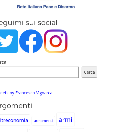
eguimi sui social
rca
Cerca
eets by Francesco Vignarca
rgomenti
armi
ltreconomia
armamenti