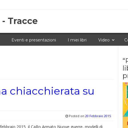
 - Tracce
Eventi e presentazioni
I miei libri
Video
C
“
l
p
na chiacchierata su
Posted on
20 Febbraio 2015
 febbraio 2015 il CaRo Armato Nuove guerre, modelli di