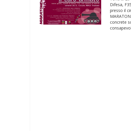
Difesa, F3
presso il c
MARATONDA,
concrete sc
consapevole