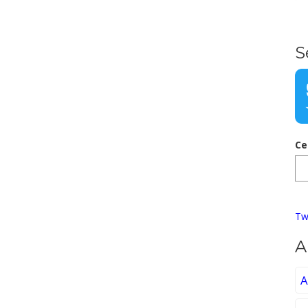
S
Ce
Tw
A
A