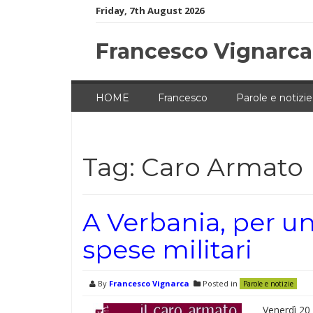
Skip
Friday, 7th August 2026
to
content
Francesco Vignarca
HOME
Francesco
Parole e notizie
Tag:
Caro Armato
A Verbania, per u
spese militari
By
Francesco Vignarca
Posted in
Parole e notizie
Venerdì 20