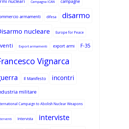
rmi nucleari
campagne
Campagna ICAN
disarmo
ommercio armamenti
difesa
Disarmo nucleare
Europe for Peace
venti
F-35
export armi
Export armamenti
Francesco Vignarca
guerra
incontri
Il Manifesto
ndustria militare
nternational Campaign to Abolish Nuclear Weapons
interviste
Intervista
terventi