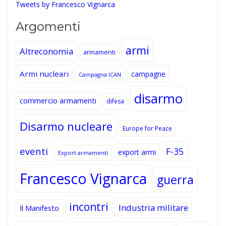
Tweets by Francesco Vignarca
Argomenti
armi
Altreconomia
armamenti
Armi nucleari
campagne
Campagna ICAN
disarmo
commercio armamenti
difesa
Disarmo nucleare
Europe for Peace
eventi
F-35
export armi
Export armamenti
Francesco Vignarca
guerra
incontri
Industria militare
Il Manifesto