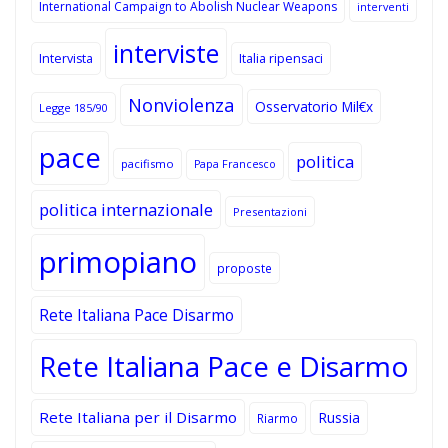
International Campaign to Abolish Nuclear Weapons
interventi
interviste
Intervista
Italia ripensaci
Nonviolenza
Osservatorio Mil€x
Legge 185/90
pace
politica
pacifismo
Papa Francesco
politica internazionale
Presentazioni
primopiano
proposte
Rete Italiana Pace Disarmo
Rete Italiana Pace e Disarmo
Rete Italiana per il Disarmo
Russia
Riarmo