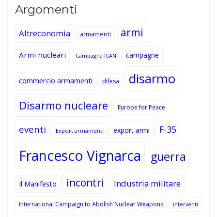
Argomenti
armi
Altreconomia
armamenti
Armi nucleari
campagne
Campagna ICAN
disarmo
commercio armamenti
difesa
Disarmo nucleare
Europe for Peace
eventi
F-35
export armi
Export armamenti
Francesco Vignarca
guerra
incontri
Industria militare
Il Manifesto
International Campaign to Abolish Nuclear Weapons
interventi