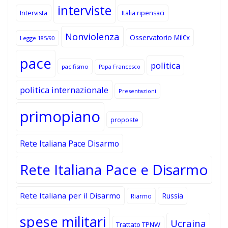
interviste
Intervista
Italia ripensaci
Nonviolenza
Osservatorio Mil€x
Legge 185/90
pace
politica
pacifismo
Papa Francesco
politica internazionale
Presentazioni
primopiano
proposte
Rete Italiana Pace Disarmo
Rete Italiana Pace e Disarmo
Rete Italiana per il Disarmo
Russia
Riarmo
spese militari
Ucraina
Trattato TPNW