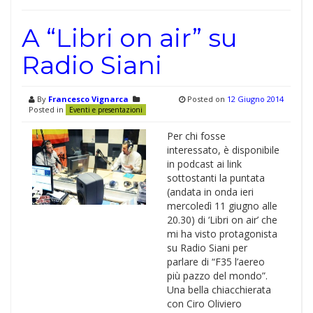
A “Libri on air” su
Radio Siani
By
Francesco Vignarca
Posted on
12 Giugno 2014
Posted in
Eventi e presentazioni
Per chi fosse
interessato, è disponibile
in podcast ai link
sottostanti la puntata
(andata in onda ieri
mercoledì 11 giugno alle
20.30) di ‘Libri on air’ che
mi ha visto protagonista
su Radio Siani per
parlare di “F35 l’aereo
più pazzo del mondo”.
Una bella chiacchierata
con Ciro Oliviero