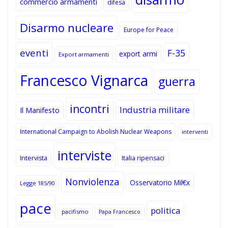
commercio armamenti
difesa
Disarmo nucleare
Europe for Peace
eventi
F-35
export armi
Export armamenti
Francesco Vignarca
guerra
incontri
Industria militare
Il Manifesto
International Campaign to Abolish Nuclear Weapons
interventi
interviste
Intervista
Italia ripensaci
Nonviolenza
Osservatorio Mil€x
Legge 185/90
pace
politica
pacifismo
Papa Francesco