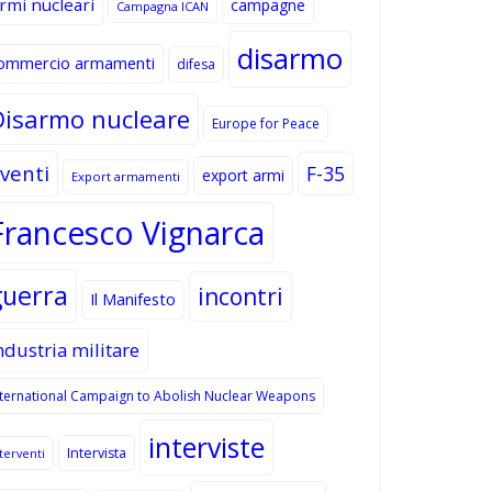
rmi nucleari
campagne
Campagna ICAN
disarmo
ommercio armamenti
difesa
Disarmo nucleare
Europe for Peace
venti
F-35
export armi
Export armamenti
Francesco Vignarca
guerra
incontri
Il Manifesto
ndustria militare
nternational Campaign to Abolish Nuclear Weapons
interviste
Intervista
terventi