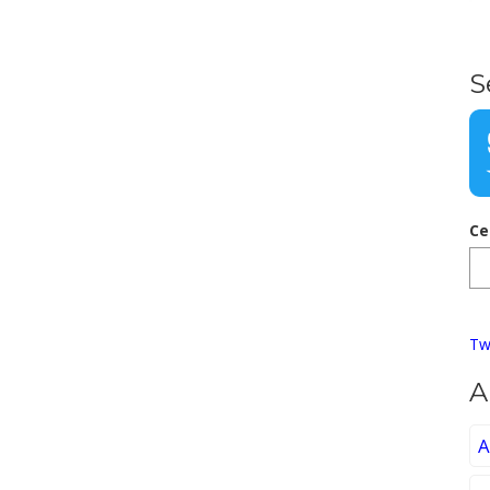
S
Ce
Tw
A
A