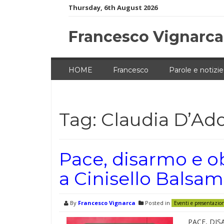
Skip
Thursday, 6th August 2026
to
content
Francesco Vignarca
HOME
Francesco
Parole e notizie
Tag:
Claudia D’Ad
Pace, disarmo e ob
a Cinisello Balsam
By
Francesco Vignarca
Posted in
Eventi e presentazio
PACE, DIS