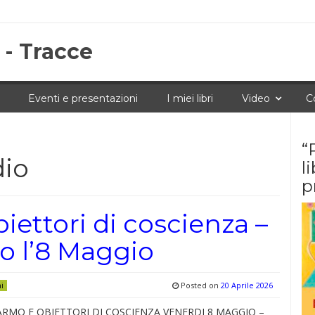
 - Tracce
Eventi e presentazioni
I miei libri
Video
C
“
dio
l
p
iettori di coscienza –
o l’8 Maggio
Posted on
20 Aprile 2026
ni
ARMO E OBIETTORI DI COSCIENZA VENERDI 8 MAGGIO –