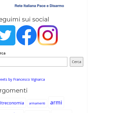
eguimi sui social
rca
Cerca
eets by Francesco Vignarca
rgomenti
armi
ltreconomia
armamenti