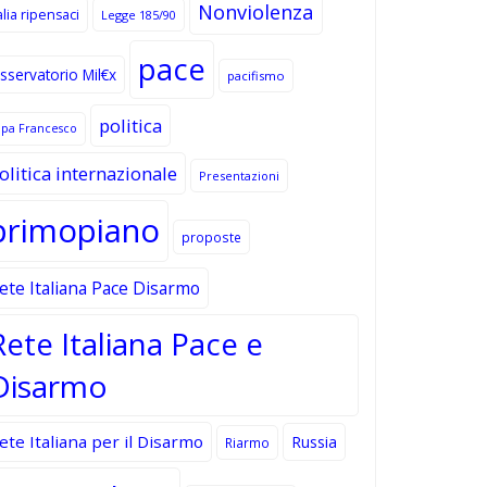
Nonviolenza
alia ripensaci
Legge 185/90
pace
sservatorio Mil€x
pacifismo
politica
apa Francesco
olitica internazionale
Presentazioni
primopiano
proposte
ete Italiana Pace Disarmo
Rete Italiana Pace e
Disarmo
ete Italiana per il Disarmo
Russia
Riarmo