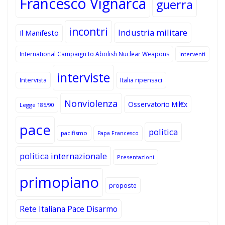
Francesco Vignarca
guerra
incontri
Industria militare
Il Manifesto
International Campaign to Abolish Nuclear Weapons
interventi
interviste
Intervista
Italia ripensaci
Nonviolenza
Osservatorio Mil€x
Legge 185/90
pace
politica
pacifismo
Papa Francesco
politica internazionale
Presentazioni
primopiano
proposte
Rete Italiana Pace Disarmo