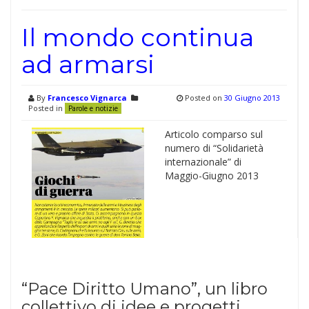
Il mondo continua
ad armarsi
By
Francesco Vignarca
Posted on
30 Giugno 2013
Posted in
Parole e notizie
Articolo comparso sul
numero di “Solidarietà
internazionale” di
Maggio-Giugno 2013
“Pace Diritto Umano”, un libro
collettivo di idee e progetti