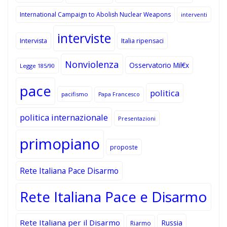
International Campaign to Abolish Nuclear Weapons
interventi
interviste
Intervista
Italia ripensaci
Nonviolenza
Osservatorio Mil€x
Legge 185/90
pace
politica
pacifismo
Papa Francesco
politica internazionale
Presentazioni
primopiano
proposte
Rete Italiana Pace Disarmo
Rete Italiana Pace e Disarmo
Rete Italiana per il Disarmo
Russia
Riarmo