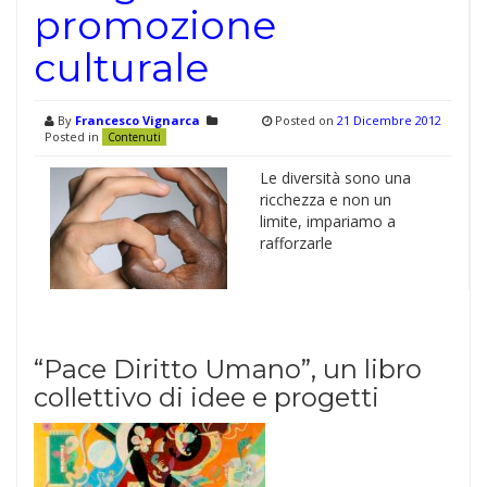
promozione
culturale
By
Francesco Vignarca
Posted on
21 Dicembre 2012
Posted in
Contenuti
Le diversità sono una
ricchezza e non un
limite, impariamo a
rafforzarle
“Pace Diritto Umano”, un libro
collettivo di idee e progetti