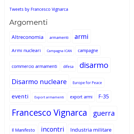
Tweets by Francesco Vignarca
Argomenti
armi
Altreconomia
armamenti
Armi nucleari
campagne
Campagna ICAN
disarmo
commercio armamenti
difesa
Disarmo nucleare
Europe for Peace
eventi
F-35
export armi
Export armamenti
Francesco Vignarca
guerra
incontri
Industria militare
Il Manifesto