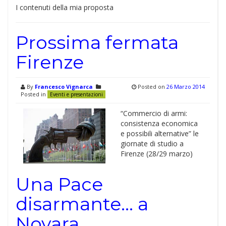
I contenuti della mia proposta
Prossima fermata
Firenze
By
Francesco Vignarca
Posted on
26 Marzo 2014
Posted in
Eventi e presentazioni
“Commercio di armi:
consistenza economica
e possibili alternative” le
giornate di studio a
Firenze (28/29 marzo)
Una Pace
disarmante… a
Novara