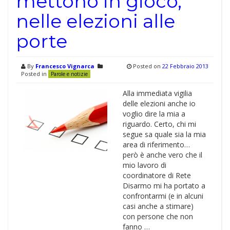
mettono in gioco,
nelle elezioni alle
porte
By
Francesco Vignarca
Posted on
22 Febbraio 2013
Posted in
Parole e notizie
Alla immediata vigilia
delle elezioni anche io
voglio dire la mia a
riguardo. Certo, chi mi
segue sa quale sia la mia
area di riferimento…
però è anche vero che il
mio lavoro di
coordinatore di Rete
Disarmo mi ha portato a
confrontarmi (e in alcuni
casi anche a stimare)
con persone che non
fanno …