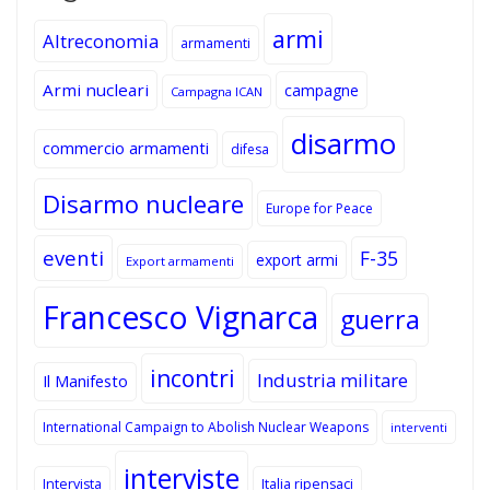
armi
Altreconomia
armamenti
Armi nucleari
campagne
Campagna ICAN
disarmo
commercio armamenti
difesa
Disarmo nucleare
Europe for Peace
eventi
F-35
export armi
Export armamenti
Francesco Vignarca
guerra
incontri
Industria militare
Il Manifesto
International Campaign to Abolish Nuclear Weapons
interventi
interviste
Intervista
Italia ripensaci