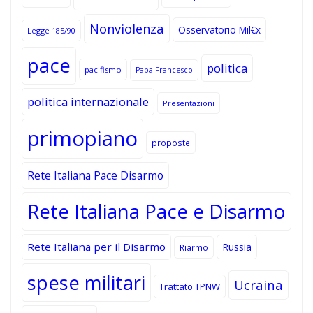
Nonviolenza
Osservatorio Mil€x
Legge 185/90
pace
politica
pacifismo
Papa Francesco
politica internazionale
Presentazioni
primopiano
proposte
Rete Italiana Pace Disarmo
Rete Italiana Pace e Disarmo
Rete Italiana per il Disarmo
Russia
Riarmo
spese militari
Ucraina
Trattato TPNW