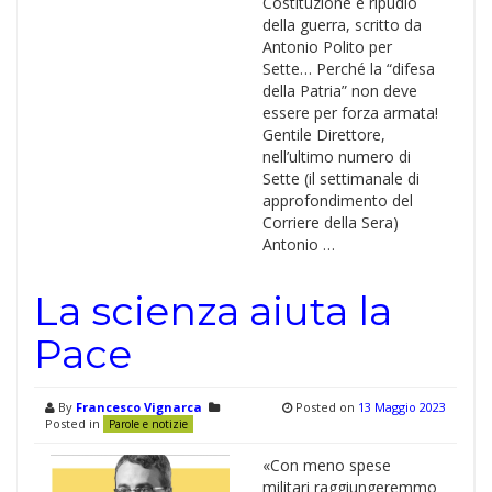
Costituzione e ripudio
della guerra, scritto da
Antonio Polito per
Sette… Perché la “difesa
della Patria” non deve
essere per forza armata!
Gentile Direttore,
nell’ultimo numero di
Sette (il settimanale di
approfondimento del
Corriere della Sera)
Antonio …
La scienza aiuta la
Pace
By
Francesco Vignarca
Posted on
13 Maggio 2023
Posted in
Parole e notizie
«Con meno spese
militari raggiungeremmo