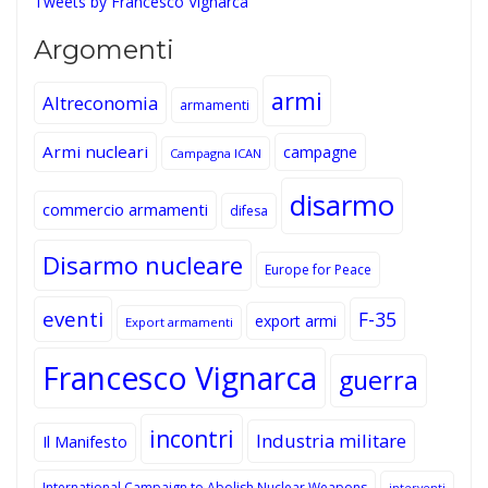
Tweets by Francesco Vignarca
Argomenti
armi
Altreconomia
armamenti
Armi nucleari
campagne
Campagna ICAN
disarmo
commercio armamenti
difesa
Disarmo nucleare
Europe for Peace
eventi
F-35
export armi
Export armamenti
Francesco Vignarca
guerra
incontri
Industria militare
Il Manifesto
International Campaign to Abolish Nuclear Weapons
interventi