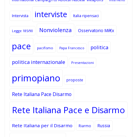
interviste
Intervista
Italia ripensaci
Nonviolenza
Osservatorio Mil€x
Legge 185/90
pace
politica
pacifismo
Papa Francesco
politica internazionale
Presentazioni
primopiano
proposte
Rete Italiana Pace Disarmo
Rete Italiana Pace e Disarmo
Rete Italiana per il Disarmo
Russia
Riarmo