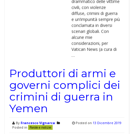
drammatico delle vittime
civili, con violenze
diffuse, crimini di guerra
e un’impunità sempre più
conclamata in diversi
scenari globali. Con
alcune mie
considerazioni, per
Vatican News (a cura di
…
Produttori di armi e
governi complici dei
crimini di guerra in
Yemen
By
Francesco Vignarca
Posted on
13 Dicembre 2019
Posted in
Parole e notizie