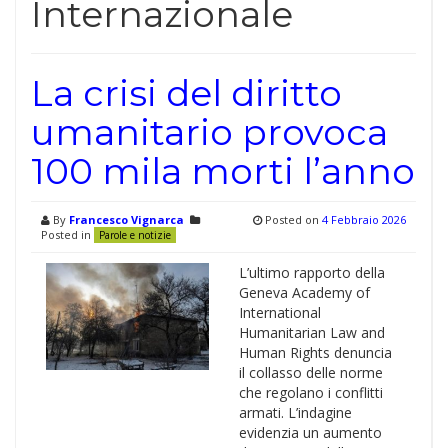
Internazionale
La crisi del diritto
umanitario provoca
100 mila morti l’anno
By
Francesco Vignarca
Posted on
4 Febbraio 2026
Posted in
Parole e notizie
L’ultimo rapporto della
Geneva Academy of
International
Humanitarian Law and
Human Rights denuncia
il collasso delle norme
che regolano i conflitti
armati. L’indagine
evidenzia un aumento