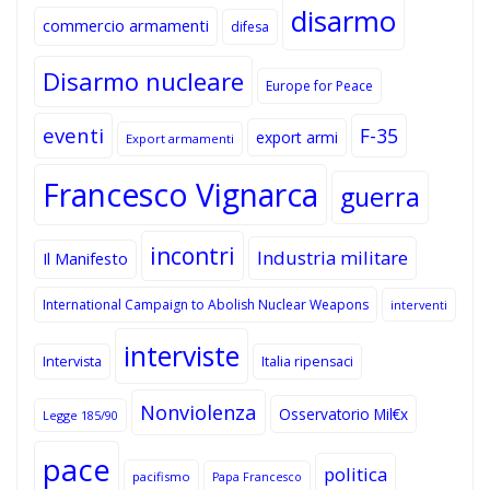
disarmo
commercio armamenti
difesa
Disarmo nucleare
Europe for Peace
eventi
F-35
export armi
Export armamenti
Francesco Vignarca
guerra
incontri
Industria militare
Il Manifesto
International Campaign to Abolish Nuclear Weapons
interventi
interviste
Intervista
Italia ripensaci
Nonviolenza
Osservatorio Mil€x
Legge 185/90
pace
politica
pacifismo
Papa Francesco