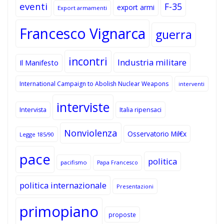
eventi
F-35
export armi
Export armamenti
Francesco Vignarca
guerra
incontri
Industria militare
Il Manifesto
International Campaign to Abolish Nuclear Weapons
interventi
interviste
Intervista
Italia ripensaci
Nonviolenza
Osservatorio Mil€x
Legge 185/90
pace
politica
pacifismo
Papa Francesco
politica internazionale
Presentazioni
primopiano
proposte