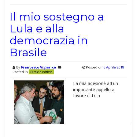
Il mio sostegno a
Lula e alla
democrazia in
Brasile
By
Francesco Vignarca
Posted on
6 Aprile 2018
Posted in
Parole e notizie
La mia adesione ad un
importante appello a
favore di Lula