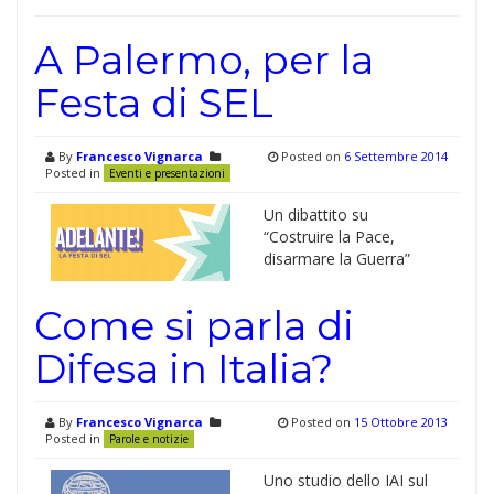
A Palermo, per la
Festa di SEL
By
Francesco Vignarca
Posted on
6 Settembre 2014
Posted in
Eventi e presentazioni
Un dibattito su
“Costruire la Pace,
disarmare la Guerra”
Come si parla di
Difesa in Italia?
By
Francesco Vignarca
Posted on
15 Ottobre 2013
Posted in
Parole e notizie
Uno studio dello IAI sul