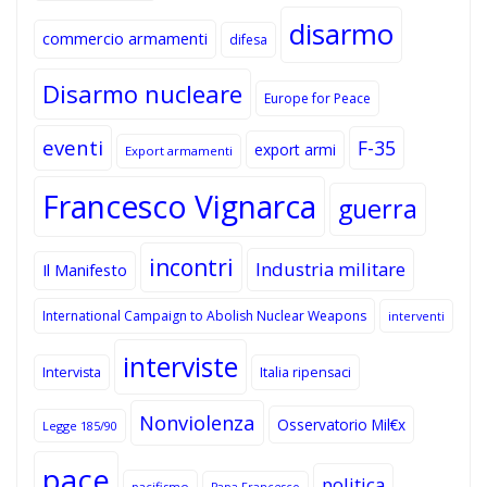
disarmo
commercio armamenti
difesa
Disarmo nucleare
Europe for Peace
eventi
F-35
export armi
Export armamenti
Francesco Vignarca
guerra
incontri
Industria militare
Il Manifesto
International Campaign to Abolish Nuclear Weapons
interventi
interviste
Intervista
Italia ripensaci
Nonviolenza
Osservatorio Mil€x
Legge 185/90
pace
politica
pacifismo
Papa Francesco