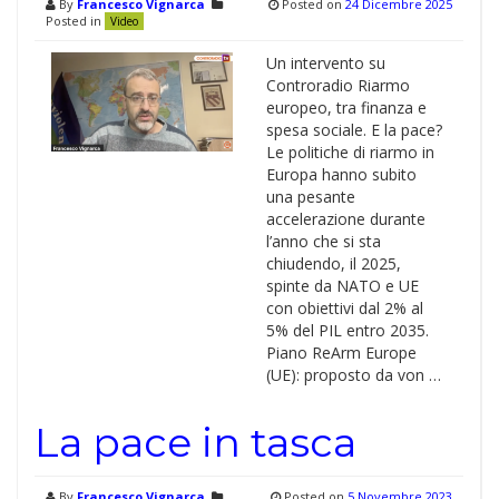
By
Francesco Vignarca
Posted on
24 Dicembre 2025
Posted in
Video
Un intervento su
Controradio Riarmo
europeo, tra finanza e
spesa sociale. E la pace?
Le politiche di riarmo in
Europa hanno subito
una pesante
accelerazione durante
l’anno che si sta
chiudendo, il 2025,
spinte da NATO e UE
con obiettivi dal 2% al
5% del PIL entro 2035.
Piano ReArm Europe
(UE): proposto da von …
La pace in tasca
By
Francesco Vignarca
Posted on
5 Novembre 2023