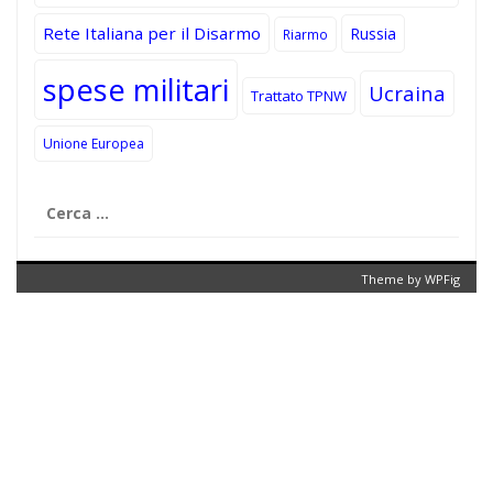
Rete Italiana per il Disarmo
Russia
Riarmo
spese militari
Ucraina
Trattato TPNW
Unione Europea
Ricerca
per:
Theme by
WPFig