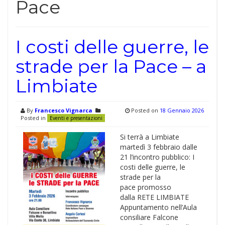
Pace
I costi delle guerre, le
strade per la Pace – a
Limbiate
By
Francesco Vignarca
Posted on
18 Gennaio 2026
Posted in
Eventi e presentazioni
Si terrà a Limbiate
martedì 3 febbraio dalle
21 l’incontro pubblico: I
costi delle guerre, le
strade per la
pace promosso
dalla RETE LIMBIATE
Appuntamento nell’Aula
consiliare Falcone