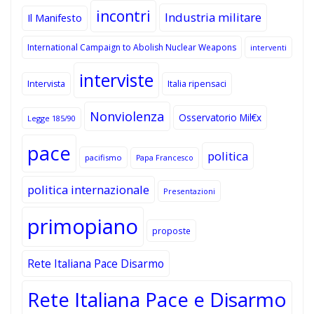
incontri
Industria militare
Il Manifesto
International Campaign to Abolish Nuclear Weapons
interventi
interviste
Intervista
Italia ripensaci
Nonviolenza
Osservatorio Mil€x
Legge 185/90
pace
politica
pacifismo
Papa Francesco
politica internazionale
Presentazioni
primopiano
proposte
Rete Italiana Pace Disarmo
Rete Italiana Pace e Disarmo