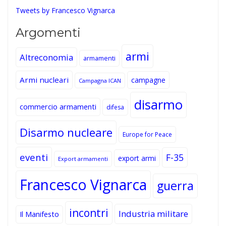
Tweets by Francesco Vignarca
Argomenti
armi
Altreconomia
armamenti
Armi nucleari
campagne
Campagna ICAN
disarmo
commercio armamenti
difesa
Disarmo nucleare
Europe for Peace
eventi
F-35
export armi
Export armamenti
Francesco Vignarca
guerra
incontri
Industria militare
Il Manifesto