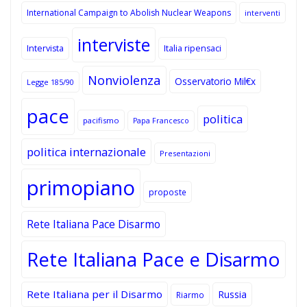
International Campaign to Abolish Nuclear Weapons
interventi
interviste
Intervista
Italia ripensaci
Nonviolenza
Osservatorio Mil€x
Legge 185/90
pace
politica
pacifismo
Papa Francesco
politica internazionale
Presentazioni
primopiano
proposte
Rete Italiana Pace Disarmo
Rete Italiana Pace e Disarmo
Rete Italiana per il Disarmo
Russia
Riarmo