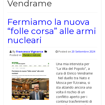
Vendrame
Fermiamo la nuova
“folle corsa” alle armi
nucleari
By
Francesco Vignarca
Posted on
20 Settembre 2024
Posted in
Parole e notizie
Una mia intervista per
“La Vita del Popolo”, a
cura di Enrico Vendrame
Nel duello tra Nato e
Mosca per l’Ucraina, si
sta alzando ancora una
volta il rischio di un
conflitto aperto per i
continui trasferimenti di