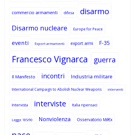
disarmo
commercio armamenti
difesa
Disarmo nucleare
Europe for Peace
eventi
F-35
export armi
Export armamenti
Francesco Vignarca
guerra
incontri
Industria militare
Il Manifesto
International Campaign to Abolish Nuclear Weapons
interventi
interviste
Intervista
Italia ripensaci
Nonviolenza
Osservatorio Mil€x
Legge 185/90
pace