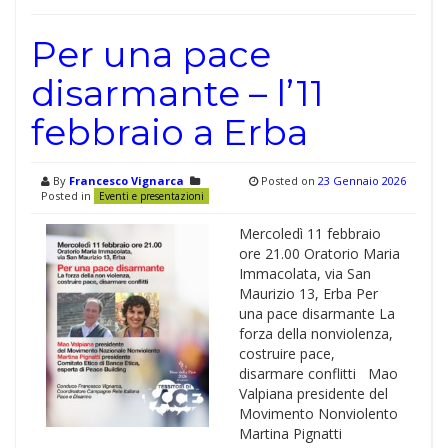
Per una pace
disarmante – l’11
febbraio a Erba
By
Francesco Vignarca
Posted on
23 Gennaio 2026
Posted in
Eventi e presentazioni
Mercoledì 11 febbraio
ore 21.00 Oratorio Maria
Immacolata, via San
Maurizio 13, Erba Per
una pace disarmante La
forza della nonviolenza,
costruire pace,
disarmare conflitti Mao
Valpiana presidente del
Movimento Nonviolento
Martina Pignatti