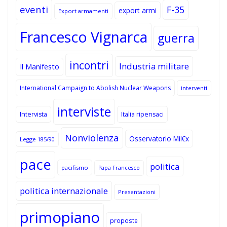
eventi
F-35
export armi
Export armamenti
Francesco Vignarca
guerra
incontri
Industria militare
Il Manifesto
International Campaign to Abolish Nuclear Weapons
interventi
interviste
Intervista
Italia ripensaci
Nonviolenza
Osservatorio Mil€x
Legge 185/90
pace
politica
pacifismo
Papa Francesco
politica internazionale
Presentazioni
primopiano
proposte