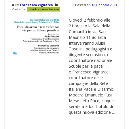
By
Francesco Vignarca
Posted on
16 Gennaio 2023
Posted in
Eventi e presentazioni
Giovedì 2 febbraio alle
21 presso la Sala della
Comunità in via San
Maurizio 11 ad Erba
Interverranno Aluisi
Tosolini, pedagogista e
dirigente scolastico, e
coordinatore nazionale
Scuole per la pace
e Francesco Vignarca,
coordinatore delle
campagne della Rete
Italiana Pace e Disarmo.
Modera Emanuele Fusi.
Mese della Pace, cinque
serate a Erba. Il titolo di
questa nuova edizione …