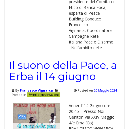
presidente del Comitato
Etico di Banca Etica,
esperta di Peace
Building Conduce
Francesco
Vignarca, Coordinatore
Campagne Rete
Italiana Pace e Disarmo
Nell’ambito delle …
Il suono della Pace, a
Erba il 14 giugno
By
Francesco Vignarca
Posted on
20 Maggio 2024
Posted in
Eventi e presentazioni
Venerdì 14 Giugno ore
20.45 – Presso Noi
Genitori Via XXIV Maggio
4/e Erba (Co)
FRANCESCO VIGNARCA