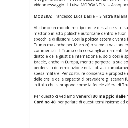
Videomessaggio di Luisa MORGANTINI – Assopace
MODERA:
Francesco Luca Basile – Sinistra Italian
Abitiamo un mondo multipolare e destabilizzato sul 
mettono in atto politiche autoritarie dentro e fuori 
specchi e di illusioni. Così la politica estera divent
Trump ma anche per Macron) o serve a nascondere i 
commerciali di Trump o la corsa agli armamenti dell
diritto e della giustizia internazionale, solo così è 
Israele, anche in Europa, mentre perpetra la sua so
perdersi la determinazione nella lotta ai cambiamenti c
spesa militare. Per costruire consenso e proposte ef
delle crisi e della capacità di prevedere gli scenari
in Italia che si propone come la fedele alfiera di T
Per questo ci vediamo
venerdì 30 maggio dalle 
Gardino 48
, per parlare di questi temi insieme ad e