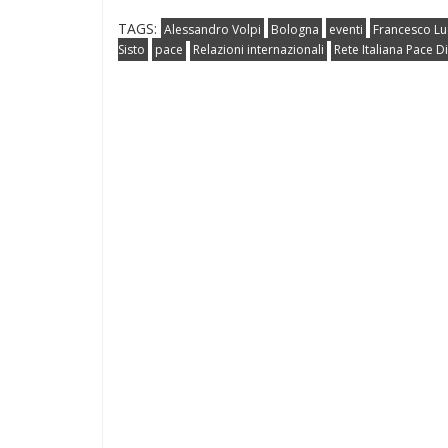
TAGS:
Alessandro Volpi
Bologna
eventi
Francesco Lu
Sisto
pace
Relazioni internazionali
Rete Italiana Pace 