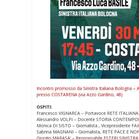
Incontro promosso da Sinistra Italiana Bologna – 
presso COSTARENA (via Azzo Gardino, 48)
OSPITI:
Francesco VIGNARCA – Portavoce RETE ITALIAN
Alessandro VOLPI – Docente STORIA CONTEMPORA
Monica DI SISTO – Giornalista , Vicepresidente F
Sabrina MAGNANI – Giornalista, RETE PACE E 
Giorgio MARASA’ – Responsabile ESTERI SINISTR