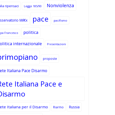
Nonviolenza
alia ripensaci
Legge 185/90
pace
sservatorio Mil€x
pacifismo
politica
apa Francesco
olitica internazionale
Presentazioni
primopiano
proposte
ete Italiana Pace Disarmo
Rete Italiana Pace e
Disarmo
ete Italiana per il Disarmo
Russia
Riarmo