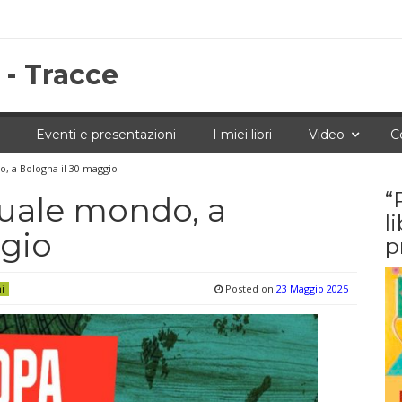
 - Tracce
Eventi e presentazioni
I miei libri
Video
C
, a Bologna il 30 maggio
“
uale mondo, a
l
gio
p
Posted on
23 Maggio 2025
ni