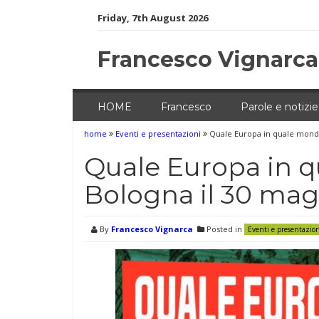
Skip
Friday, 7th August 2026
to
content
Francesco Vignarca
HOME
Francesco
Parole e notizie
home
Eventi e presentazioni
Quale Europa in quale mondo
Quale Europa in q
Bologna il 30 mag
By
Francesco Vignarca
Posted in
Eventi e presentazio