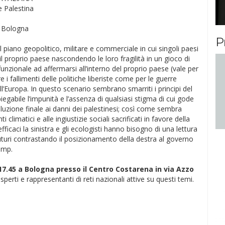
 Palestina
a Bologna
P
piano geopolitico, militare e commerciale in cui singoli paesi
il proprio paese nascondendo le loro fragilità in un gioco di
a funzionale ad affermarsi all’interno del proprio paese (vale per
fallimenti delle politiche liberiste come per le guerre
’Europa. In questo scenario sembrano smarriti i principi del
spiegabile l’impunità e l’assenza di qualsiasi stigma di cui gode
luzione finale ai danni dei palestinesi; così come sembra
limatici e alle ingiustizie sociali sacrificati in favore della
ficaci la sinistra e gli ecologisti hanno bisogno di una lettura
 futuri contrastando il posizionamento della destra al governo
rump.
17.45 a Bologna presso il Centro Costarena in via Azzo
sperti e rappresentanti di reti nazionali attive su questi temi.