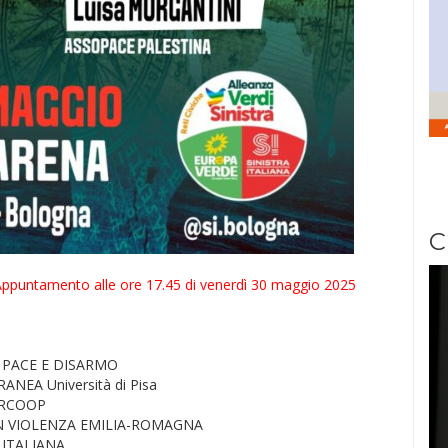
C
Appuntamento alle ore 17.45 di venerdì 30 maggio 2025
A PACE E DISARMO
NEA Università di Pisa
AIRCOOP
NON VIOLENZA EMILIA-ROMAGNA
A ITALIANA