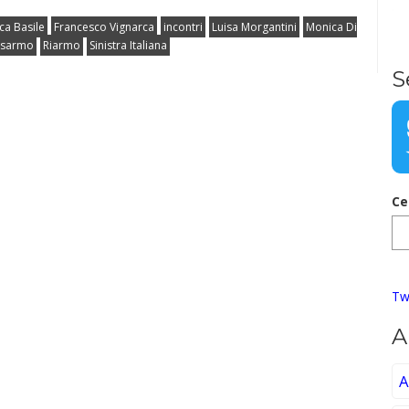
ca Basile
Francesco Vignarca
incontri
Luisa Morgantini
Monica Di
Disarmo
Riarmo
Sinistra Italiana
S
Ce
Tw
A
A