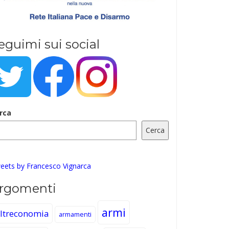
eguimi sui social
rca
Cerca
eets by Francesco Vignarca
rgomenti
armi
ltreconomia
armamenti