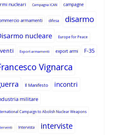
rmi nucleari
campagne
Campagna ICAN
disarmo
ommercio armamenti
difesa
Disarmo nucleare
Europe for Peace
venti
F-35
export armi
Export armamenti
Francesco Vignarca
guerra
incontri
Il Manifesto
ndustria militare
nternational Campaign to Abolish Nuclear Weapons
interviste
Intervista
terventi