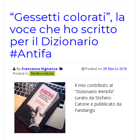
“Gessetti colorati”, la
voce che ho scritto
per il Dizionario
#Antifa
By
Francesco Vignarca
Posted on
28 Marzo 2018
Posted in
Parole e notizie
Il mio contributo al
“Dizionario #Antifa”
curato da Stefano
Catone e pubblicato da
Fandango