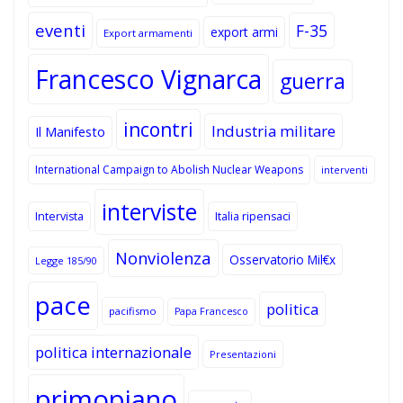
eventi
F-35
export armi
Export armamenti
Francesco Vignarca
guerra
incontri
Industria militare
Il Manifesto
International Campaign to Abolish Nuclear Weapons
interventi
interviste
Intervista
Italia ripensaci
Nonviolenza
Osservatorio Mil€x
Legge 185/90
pace
politica
pacifismo
Papa Francesco
politica internazionale
Presentazioni
primopiano