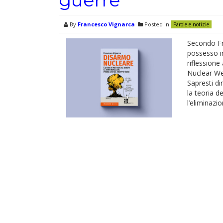
By
Francesco Vignarca
Posted in
Parole e notizie
Secondo Fr
possesso i
riflessione
Nuclear We
Sapresti di
la teoria d
l’eliminazi