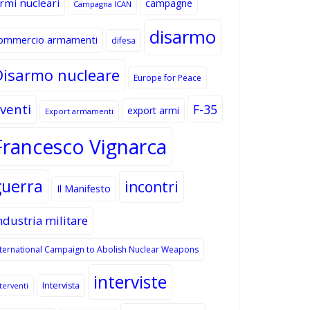
rmi nucleari
campagne
Campagna ICAN
disarmo
ommercio armamenti
difesa
Disarmo nucleare
Europe for Peace
venti
F-35
export armi
Export armamenti
Francesco Vignarca
guerra
incontri
Il Manifesto
ndustria militare
nternational Campaign to Abolish Nuclear Weapons
interviste
Intervista
terventi