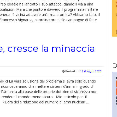
rso Israele ha lanciato il suo attacco, dando il via a una
scalation. Ma a che punto è davvero il programma militare
Teheran è vicina ad avere un’arma atomica? Abbiamo fatto il
Francesco Vignarca, coordinatore delle campagne di Rete
, cresce la minaccia
D
Posted on
17 Giugno 2025
PRI La vera soluzione del problema si avrà solo quando
si riconosceranno che mettere sistemi d’arma in grado di
 l’Umanità alla base delle proprie dottrine di sicurezza non
e rendere il mondo meno sicuro Mio articolo per “il
«L’era della riduzione del numero di armi nucleari …