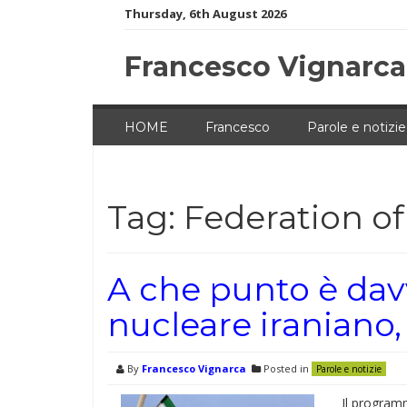
Skip
Thursday, 6th August 2026
to
content
Francesco Vignarca
HOME
Francesco
Parole e notizie
Tag:
Federation of
A che punto è da
nucleare iraniano,
By
Francesco Vignarca
Posted in
Parole e notizie
Il programm