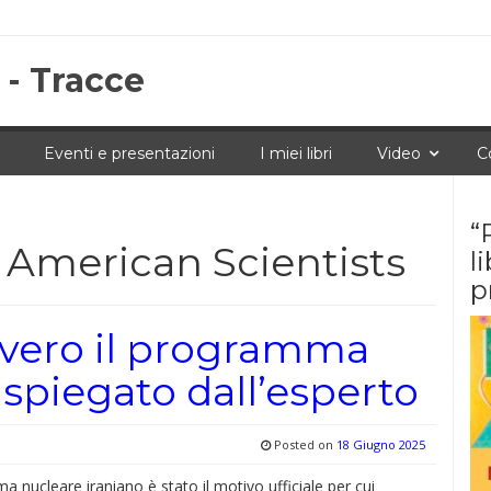
 - Tracce
Eventi e presentazioni
I miei libri
Video
C
“
 American Scientists
l
p
vvero il programma
 spiegato dall’esperto
Posted on
18 Giugno 2025
a nucleare iraniano è stato il motivo ufficiale per cui