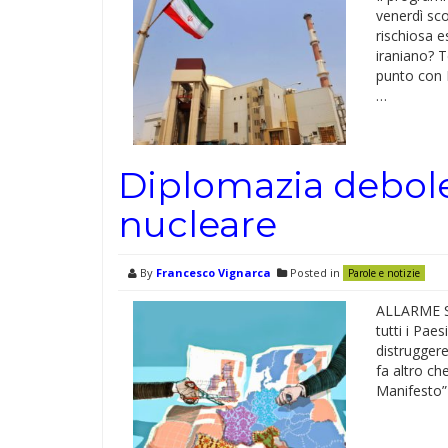
venerdì sco
rischiosa e
iraniano? 
punto con 
…
Diplomazia debole
nucleare
By
Francesco Vignarca
Posted in
Parole e notizie
ALLARME SI
tutti i Pae
distruggere
fa altro ch
Manifesto” 