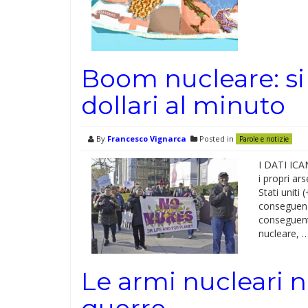
Boom nucleare: s
dollari al minuto
By
Francesco Vignarca
Posted in
Parole e notizie
I DATI ICAN
i propri ar
Stati uniti
conseguenze
conseguente
nucleare, 
Le armi nucleari 
guerre