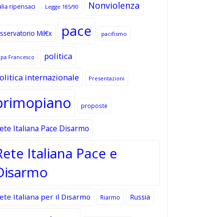
Nonviolenza
alia ripensaci
Legge 185/90
pace
sservatorio Mil€x
pacifismo
politica
apa Francesco
olitica internazionale
Presentazioni
primopiano
proposte
ete Italiana Pace Disarmo
Rete Italiana Pace e
Disarmo
ete Italiana per il Disarmo
Russia
Riarmo