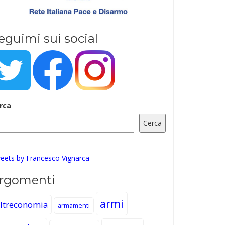
eguimi sui social
rca
Cerca
eets by Francesco Vignarca
rgomenti
armi
ltreconomia
armamenti