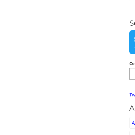
S
Ce
Tw
A
A