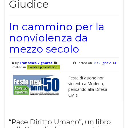
Giudice
In cammino per la
nonviolenza da
mezzo secolo
By
Francesco Vignarca
Posted on
18 Giugno 2014
Posted in
Eventi e presentazioni
Festa di azione non
violenta a Modena,
pensando alla Difesa
Civile.
“Pace Diritto Umano”, un libro