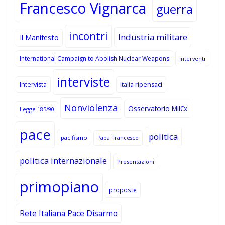
Francesco Vignarca
guerra
incontri
Industria militare
Il Manifesto
International Campaign to Abolish Nuclear Weapons
interventi
interviste
Intervista
Italia ripensaci
Nonviolenza
Osservatorio Mil€x
Legge 185/90
pace
politica
pacifismo
Papa Francesco
politica internazionale
Presentazioni
primopiano
proposte
Rete Italiana Pace Disarmo