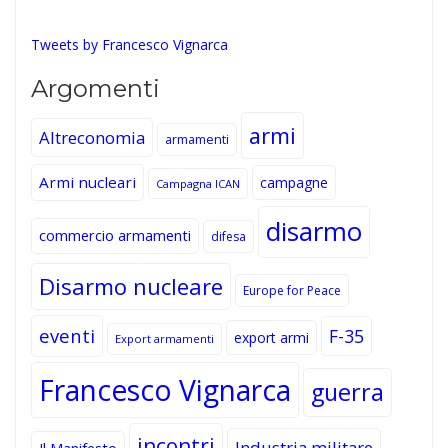
Tweets by Francesco Vignarca
Argomenti
armi
Altreconomia
armamenti
Armi nucleari
campagne
Campagna ICAN
disarmo
commercio armamenti
difesa
Disarmo nucleare
Europe for Peace
eventi
F-35
export armi
Export armamenti
Francesco Vignarca
guerra
incontri
Industria militare