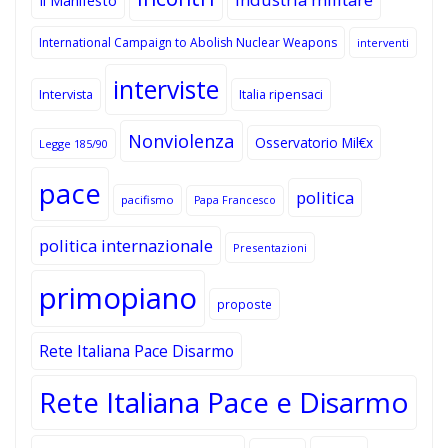
Il Manifesto
International Campaign to Abolish Nuclear Weapons
interventi
interviste
Intervista
Italia ripensaci
Nonviolenza
Osservatorio Mil€x
Legge 185/90
pace
politica
pacifismo
Papa Francesco
politica internazionale
Presentazioni
primopiano
proposte
Rete Italiana Pace Disarmo
Rete Italiana Pace e Disarmo