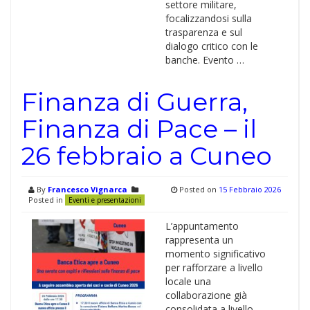
settore militare,
focalizzandosi sulla
trasparenza e sul
dialogo critico con le
banche. Evento …
Finanza di Guerra,
Finanza di Pace – il
26 febbraio a Cuneo
By
Francesco Vignarca
Posted on
15 Febbraio 2026
Posted in
Eventi e presentazioni
L’appuntamento
rappresenta un
momento significativo
per rafforzare a livello
locale una
collaborazione già
consolidata a livello