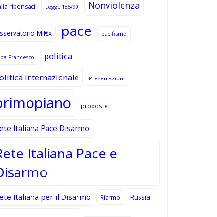
Nonviolenza
alia ripensaci
Legge 185/90
pace
sservatorio Mil€x
pacifismo
politica
apa Francesco
olitica internazionale
Presentazioni
primopiano
proposte
ete Italiana Pace Disarmo
Rete Italiana Pace e
Disarmo
ete Italiana per il Disarmo
Russia
Riarmo