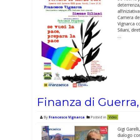
deterrenza,
all’iniziat
Camera del
Vignarca c
Siliani, di
…
Finanza di Guerra,
By
Francesco Vignarca
Posted in
Video
Gigi Garelli
dialogo co