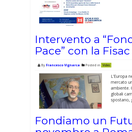
Intervento a “Fon
Pace” con la Fisac
By
Francesco Vignarca
Posted in
Video
L’Europa ne
mercato un 
ambiente. O
globali cam
spostano, g
Fondiamo un Futuro
novembre a Rom