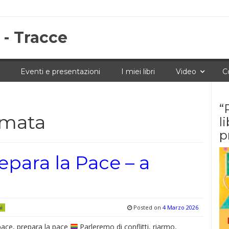
 - Tracce
Eventi e presentazioni
I miei libri
Video
C
“
rmata
l
p
epara la Pace – a
Posted on
4 Marzo 2026
ni
pace, prepara la pace
Parleremo di conflitti, riarmo,