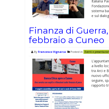
Italiana P
Fondazione 
sistema ban
e sul dialo
Finanza di Guerra, 
febbraio a Cuneo
By
Francesco Vignarca
Posted in
Eventi e presentazio
L’appuntam
a livello l
tra Arci e 
nuovo uffic
seguire, sp
rapporto tr