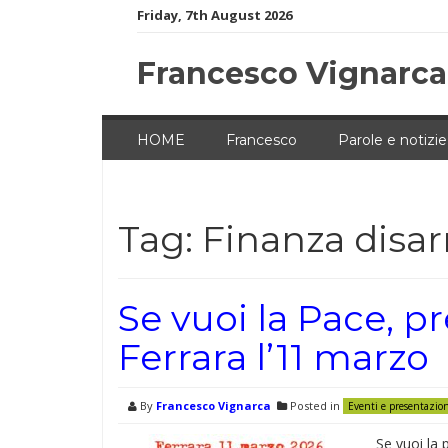
Skip
Friday, 7th August 2026
to
content
Francesco Vignarca
HOME
Francesco
Parole e notizie
Tag:
Finanza disa
Se vuoi la Pace, pr
Ferrara l’11 marzo
By
Francesco Vignarca
Posted in
Eventi e presentazio
Se vuoi la 