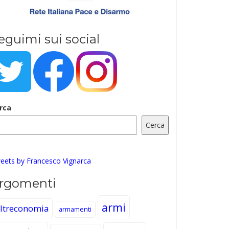
eguimi sui social
rca
Cerca
eets by Francesco Vignarca
rgomenti
armi
ltreconomia
armamenti