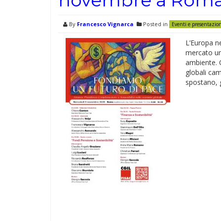
By
Francesco Vignarca
Posted in
Eventi e presentazio
L’Europa ne
mercato un 
ambiente. O
globali cam
spostano, g