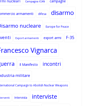
rmi nucleari
campagne
Campagna ICAN
disarmo
ommercio armamenti
difesa
Disarmo nucleare
Europe for Peace
venti
F-35
export armi
Export armamenti
Francesco Vignarca
guerra
incontri
Il Manifesto
ndustria militare
nternational Campaign to Abolish Nuclear Weapons
interviste
Intervista
terventi