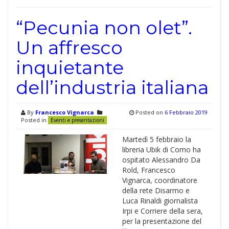
“Pecunia non olet”.
Un affresco
inquietante
dell’industria italiana
By
Francesco Vignarca
Posted on
6 Febbraio 2019
Posted in
Eventi e presentazioni
Martedì 5 febbraio la
libreria Ubik di Como ha
ospitato Alessandro Da
Rold, Francesco
Vignarca, coordinatore
della rete Disarmo e
Luca Rinaldi giornalista
Irpi e Corriere della sera,
per la presentazione del