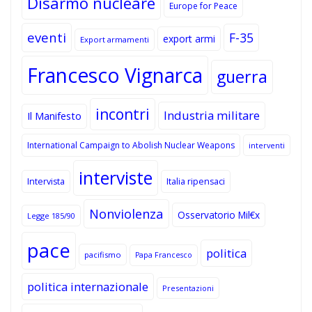
Disarmo nucleare
Europe for Peace
eventi
F-35
export armi
Export armamenti
Francesco Vignarca
guerra
incontri
Industria militare
Il Manifesto
International Campaign to Abolish Nuclear Weapons
interventi
interviste
Intervista
Italia ripensaci
Nonviolenza
Osservatorio Mil€x
Legge 185/90
pace
politica
pacifismo
Papa Francesco
politica internazionale
Presentazioni