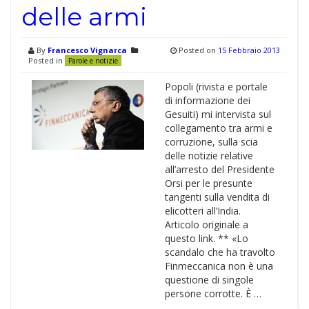
delle armi
By
Francesco Vignarca
Posted on
15 Febbraio 2013
Posted in
Parole e notizie
Popoli (rivista e portale
di informazione dei
Gesuiti) mi intervista sul
collegamento tra armi e
corruzione, sulla scia
delle notizie relative
all’arresto del Presidente
Orsi per le presunte
tangenti sulla vendita di
elicotteri all’India.
Articolo originale a
questo link. ** «Lo
scandalo che ha travolto
Finmeccanica non è una
questione di singole
persone corrotte. È …