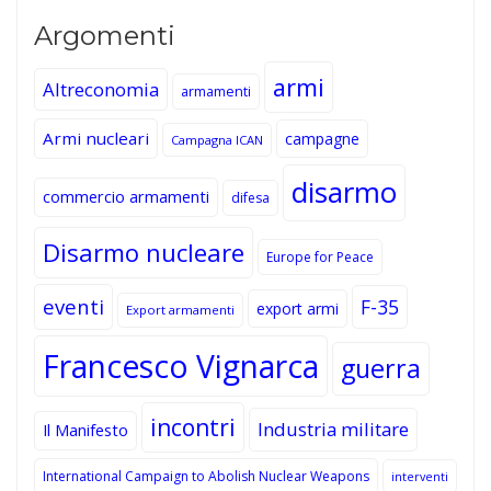
Argomenti
armi
Altreconomia
armamenti
Armi nucleari
campagne
Campagna ICAN
disarmo
commercio armamenti
difesa
Disarmo nucleare
Europe for Peace
eventi
F-35
export armi
Export armamenti
Francesco Vignarca
guerra
incontri
Industria militare
Il Manifesto
International Campaign to Abolish Nuclear Weapons
interventi