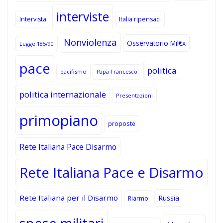
interviste
Intervista
Italia ripensaci
Nonviolenza
Osservatorio Mil€x
Legge 185/90
pace
politica
pacifismo
Papa Francesco
politica internazionale
Presentazioni
primopiano
proposte
Rete Italiana Pace Disarmo
Rete Italiana Pace e Disarmo
Rete Italiana per il Disarmo
Russia
Riarmo